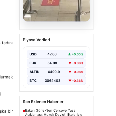
05.08.2026
2 yaşındaki bebeği
Piyasa Verileri
Heimlich manevrasıyla
 tadını
kurtaran personele ödül
USD
47.60
▲ +0.05%
{ “title”: “Hayati Anıttaki
Kahramanlık: 2 Yaşındaki Bebeği
EUR
54.98
▼ -0.08%
Heimlich Manevrası ile Kurtaran
Havalimanı Personeline…
ALTIN
6490.9
▼ -0.08%
 durmak
BTC
3064403
▼ -0.36%
i
Son Eklenen Haberler
Bakan Gürlek’ten Çerçeve Yasa
şka bir
■
Açıklaması: Hukuk Devleti İlkeleriyle