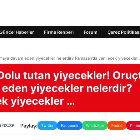
Güncel Haberler
Firma Rehberi
Forum
Çerez Politikas
utmaya devam eden yiyecekler nelerdir? Ramazan’da yenilecek yiyecekler
Dolu tutan yiyecekler! Oruç
eden yiyecekler nelerdir?
k yiyecekler …
Paylaş:
5 03:36
Twitter
Facebook
WhatsApp
Reddit
Pinte