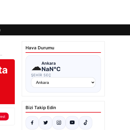
ı
Hava Durumu
 …
☁
Ankara
ta
NaN°C
ŞEHIR SEÇ
Bizi Takip Edin
rest