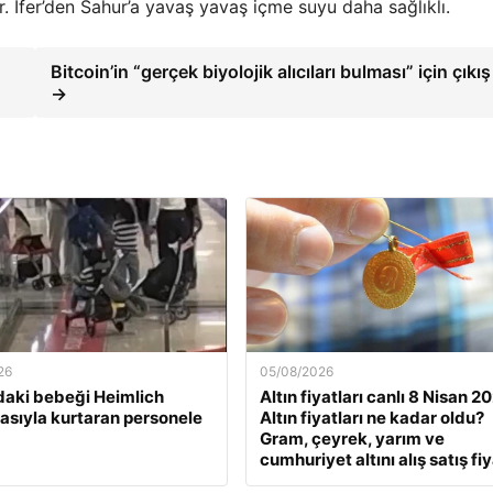
. Ifer’den Sahur’a yavaş yavaş içme suyu daha sağlıklı.
Bitcoin’in “gerçek biyolojik alıcıları bulması” için çıkış
→
26
05/08/2026
daki bebeği Heimlich
Altın fiyatları canlı 8 Nisan 2
sıyla kurtaran personele
Altın fiyatları ne kadar oldu?
Gram, çeyrek, yarım ve
cumhuriyet altını alış satış fiy