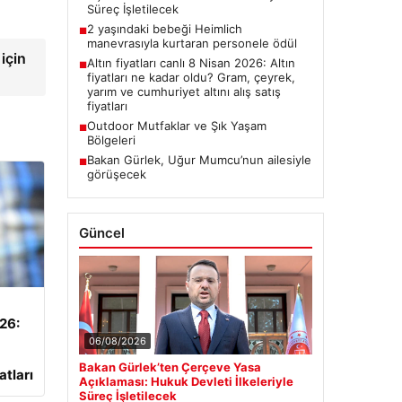
Süreç İşletilecek
2 yaşındaki bebeği Heimlich
■
manevrasıyla kurtaran personele ödül
 için
Altın fiyatları canlı 8 Nisan 2026: Altın
■
fiyatları ne kadar oldu? Gram, çeyrek,
yarım ve cumhuriyet altını alış satış
fiyatları
Outdoor Mutfaklar ve Şık Yaşam
■
Bölgeleri
Bakan Gürlek, Uğur Mumcu’nun ailesiyle
■
görüşecek
Güncel
026:
06/08/2026
Bakan Gürlek’ten Çerçeve Yasa
atları
Açıklaması: Hukuk Devleti İlkeleriyle
Süreç İşletilecek