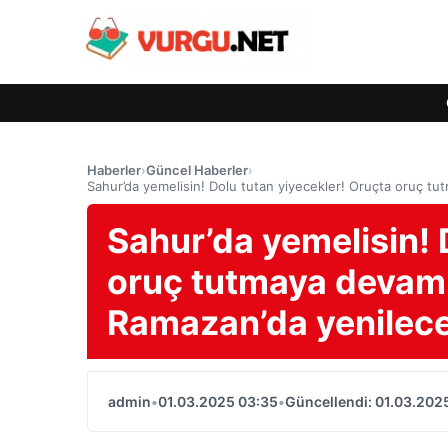
Haberler
›
Güncel Haberler
›
Sahur’da yemelisin! Dolu tutan yiyecekler! Oruçta oruç t
Sahur’da yemelisin! 
oruç tutmaya devam 
Ramazan’da yenilece
admin
•
01.03.2025 03:35
•
Güncellendi: 01.03.202