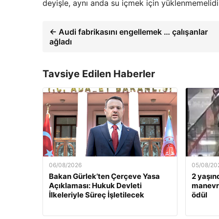
deyişle, aynı anda su içmek için yüklenmemelidir
← Audi fabrikasını engellemek … çalışanlar
ağladı
Tavsiye Edilen Haberler
06/08/2026
05/08/20
Bakan Gürlek’ten Çerçeve Yasa
2 yaşın
Açıklaması: Hukuk Devleti
manevra
İlkeleriyle Süreç İşletilecek
ödül