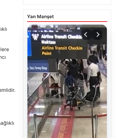
Yan Manşet
ıklı
klere
mcı
mlidir.
ğlıklı