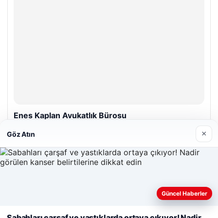
© 2026 Vurgu – Güncel Haber Portalı
o
×
Göz Atın
Güncel Haberler
Web sitemizi nasıl kullandığınızı daha iyi anlayabilmek,
deneyiminizi kişiselleştirmek ve geliştirmek amacıyla çerezler
Sabahları çarşaf ve yastıklarda ortaya çıkıyor! Nadir