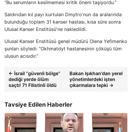
“Bu serumların kesilmemesi kritik önem taşıyordu.”
Saldırıdan kıl payı kurtulan Dmytro'nun da aralarında
bulunduğu toplam 31 kanser hastası, kısa süre sonra
Ulusal Kanser Enstitüsü'ne nakledildi.
Ulusal Kanser Enstitüsü genel müdürü Olena Yefimenko
şunları söyledi: “Okhmatdyt hastanesinin çöküşü tüm
ulusun acısıdır.”
← İsrail “güvenli bölge”
Bakan Işıkhan'dan yerel
dediği yerde ölüm
yönetimlerdeki işten
saçtı! 71 Filistinli öldü
çıkarmalara tepki →
Tavsiye Edilen Haberler