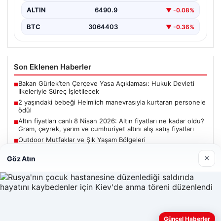
ALTIN
6490.9
▼ -0.08%
BTC
3064403
▼ -0.36%
Son Eklenen Haberler
Bakan Gürlek’ten Çerçeve Yasa Açıklaması: Hukuk Devleti
■
İlkeleriyle Süreç İşletilecek
2 yaşındaki bebeği Heimlich manevrasıyla kurtaran personele
■
ödül
Altın fiyatları canlı 8 Nisan 2026: Altın fiyatları ne kadar oldu?
■
Gram, çeyrek, yarım ve cumhuriyet altını alış satış fiyatları
Outdoor Mutfaklar ve Şık Yaşam Bölgeleri
■
Bakan Gürlek, Uğur Mumcu’nun ailesiyle görüşecek
■
×
Göz Atın
Güncel
Güncel Haberler