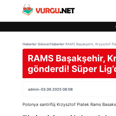
Haberler
›
Güncel Haberler
›
RAMS Başakşehir, Krzysztof Pia
RAMS Başakşehir, Krz
gönderdi! Süper Lig
admin
•
03.06.2025 08:08
Polonya santrifüj Krzysztof Piatek Rams Basaksehi