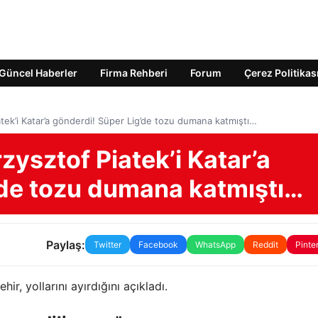
Güncel Haberler
Firma Rehberi
Forum
Çerez Politikas
tek’i Katar’a gönderdi! Süper Lig’de tozu dumana katmıştı…
ysztof Piatek’i Katar’a
’de tozu dumana katmıştı…
Paylaş:
Twitter
Facebook
WhatsApp
Reddit
Pinte
r, yollarını ayırdığını açıkladı.