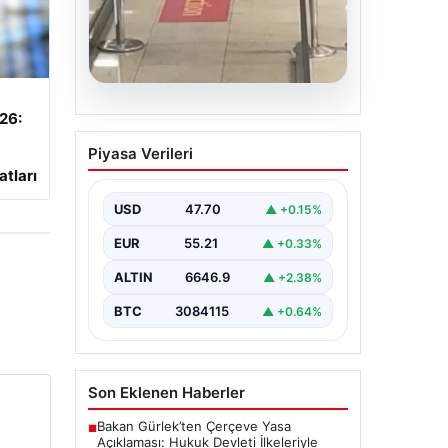
05.08.2026
026:
2 yaşındaki bebeği
Piyasa Verileri
Heimlich manevrasıyla
atları
kurtaran personele ödül
USD
47.70
▲ +0.15%
{ “title”: “Hayati Anıttaki
Kahramanlık: 2 Yaşındaki Bebeği
EUR
55.21
▲ +0.33%
Heimlich Manevrası ile Kurtaran
Havalimanı Personeline…
ALTIN
6646.9
▲ +2.38%
BTC
3084115
▲ +0.64%
Son Eklenen Haberler
Bakan Gürlek’ten Çerçeve Yasa
■
Açıklaması: Hukuk Devleti İlkeleriyle