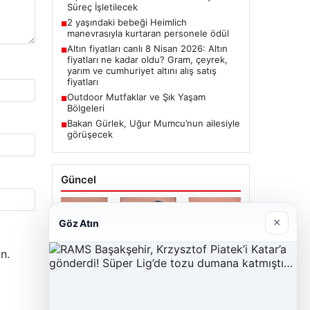
Süreç İşletilecek
2 yaşındaki bebeği Heimlich
■
manevrasıyla kurtaran personele ödül
Altın fiyatları canlı 8 Nisan 2026: Altın
■
fiyatları ne kadar oldu? Gram, çeyrek,
yarım ve cumhuriyet altını alış satış
fiyatları
Outdoor Mutfaklar ve Şık Yaşam
■
Bölgeleri
Bakan Gürlek, Uğur Mumcu’nun ailesiyle
■
görüşecek
Güncel
×
Göz Atın
n.
06/08/2026
Bakan Gürlek’ten Çerçeve Yasa
Açıklaması: Hukuk Devleti İlkeleriyle
Süreç İşletilecek