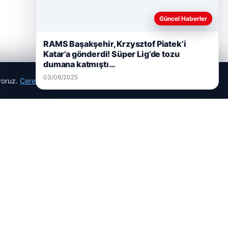
Güncel Haberler
RAMS Başakşehir, Krzysztof Piatek’i
Katar’a gönderdi! Süper Lig’de tozu
05/08/2026
dumana katmıştı…
2 yaşındaki bebeği Heimlich
03/06/2025
ıyoruz.
Çerez Politikamız
Reddet
Kabul Et
manevrasıyla kurtaran personele ödül
Son Eklenen Firmalar
Hastaş Beton
26/05/2026