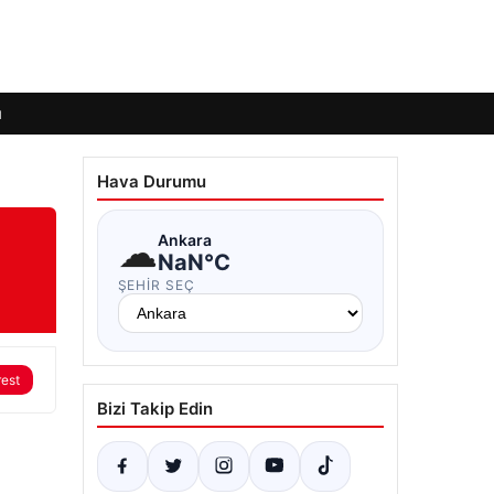
ı
Hava Durumu
☁
Ankara
NaN°C
ŞEHIR SEÇ
rest
Bizi Takip Edin