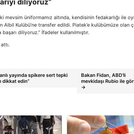
arıyı diliyoruz”
İki mevsim üniformamız altında, kendisinin fedakarlığı ile o
n Albil Kulübü’ne transfer edildi. Piatek’e kulübümüze olan ç
başarı diliyoruz.” İfadeler kullanılmıştır.
attı.
nlı yayında spikere sert tepki
Bakan Fidan, ABD'li
e dikkat edin”
mevkidaşı Rubio ile gö
→