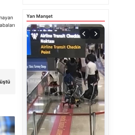
Yan Manşet
ynayan
abaları
rüştü