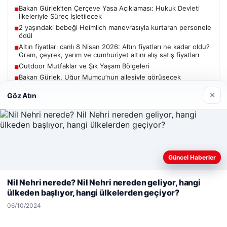
Bakan Gürlek’ten Çerçeve Yasa Açıklaması: Hukuk Devleti
■
İlkeleriyle Süreç İşletilecek
2 yaşındaki bebeği Heimlich manevrasıyla kurtaran personele
■
ödül
Altın fiyatları canlı 8 Nisan 2026: Altın fiyatları ne kadar oldu?
■
Gram, çeyrek, yarım ve cumhuriyet altını alış satış fiyatları
Outdoor Mutfaklar ve Şık Yaşam Bölgeleri
■
Bakan Gürlek, Uğur Mumcu’nun ailesiyle görüşecek
■
×
Göz Atın
Güncel
Güncel Haberler
Web sitemizi nasıl kullandığınızı daha iyi anlayabilmek,
06/08/2026
deneyiminizi kişiselleştirmek ve geliştirmek amacıyla çerezler
Nil Nehri nerede? Nil Nehri nereden geliyor, hangi
kullanıyoruz.
Çerez Politikamız
Bakan Gürlek’ten Çerçeve Yasa Açıklaması: Hukuk Devleti
ülkeden başlıyor, hangi ülkelerden geçiyor?
İlkeleriyle Süreç İşletilecek
Reddet
Kabul Et
06/10/2024