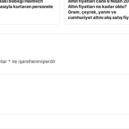
daki bebeği Heimlich
Altın fiyatları canlı 8 Nisan 2
sıyla kurtaran personele
Altın fiyatları ne kadar oldu?
Gram, çeyrek, yarım ve
cumhuriyet altını alış satış fiy
nlar
*
ile işaretlenmişlerdir