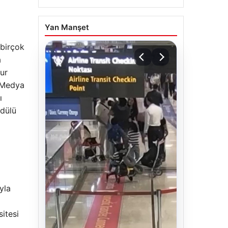
Yan Manşet
 birçok
a
nur
e Medya
ı
Ödülü
yla
sitesi