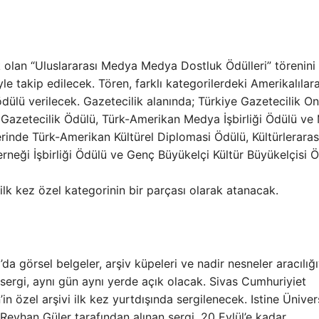
cak olan “Uluslararası Medya Medya Dostluk Ödülleri” törenini
le takip edilecek. Tören, farklı kategorilerdeki Amerikalılar
ödülü verilecek. Gazetecilik alanında; Türkiye Gazetecilik O
 Gazetecilik Ödülü, Türk-Amerikan Medya İşbirliği Ödülü v
erinde Türk-Amerikan Kültürel Diplomasi Ödülü, Kültürleraras
rneği İşbirliği Ödülü ve Genç Büyükelçi Kültür Büyükelçisi 
lk kez özel kategorinin bir parçası olarak atanacak.
da görsel belgeler, arşiv küpeleri ve nadir nesneler aracılığı
an sergi, aynı gün aynı yerde açık olacak. Sivas Cumhuriyiet
in özel arşivi ilk kez yurtdışında sergilenecek. Istine Üniver
Reyhan Güler tarafından alınan sergi, 20 Eylül’e kadar