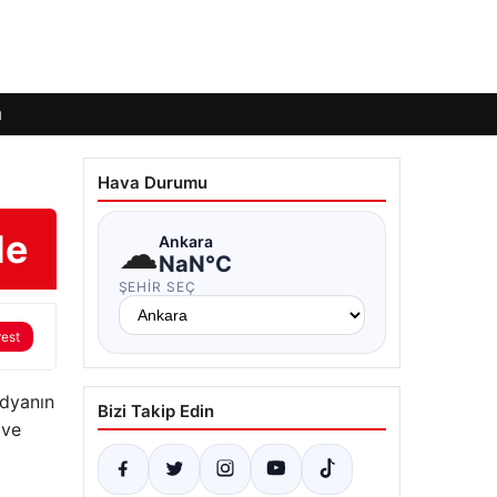
ı
Hava Durumu
de
☁
Ankara
NaN°C
ŞEHIR SEÇ
rest
edyanın
Bizi Takip Edin
 ve