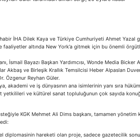
muhabir İHA Dilek Kaya ve Türkiye Cumhuriyeti Ahmet Yazal 
 faaliyetler altında New York’a gitmek için bu önemli örgüt
nı, İsmail Bayazı Başkan Yardımcısı, Wonde Media Bicker 
ar Akbaş ve Birleşik Krallık Temsilcisi Heber Alpaslan Duve
Dr. Özgenur Reyhan Güler.
a, akademi ve iş dünyasının ana isimlerinin yanı sıra hüküm
t yetkilileri ve kültürel sanat topluluğunun çok sayıda konu
desteğiyle KGK Mehmet Ali Dims başkanı, tamamen yönetim 
edi:
l diplomasinin hareketi olan proje, sadece gazetecilik sonu