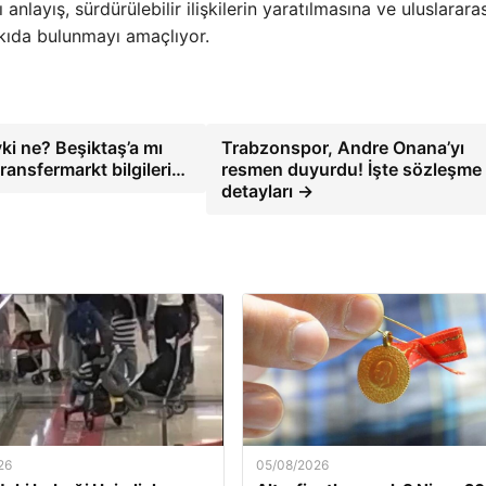
nlayış, sürdürülebilir ilişkilerin yaratılmasına ve uluslararas
kıda bulunmayı amaçlıyor.
i ne? Beşiktaş’a mı
Trabzonspor, Andre Onana’yı
ransfermarkt bilgileri…
resmen duyurdu! İşte sözleşme
detayları →
26
05/08/2026