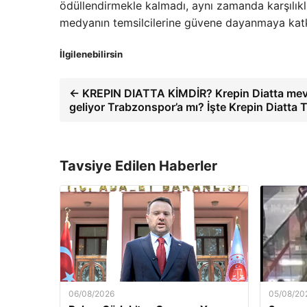
ödüllendirmekle kalmadı, aynı zamanda karşılıklı a
medyanın temsilcilerine güvene dayanmaya kat
İlgilenebilirsin
← KREPIN DIATTA KİMDİR? Krepin Diatta mevk
geliyor Trabzonspor’a mı? İşte Krepin Diatta T
Tavsiye Edilen Haberler
06/08/2026
05/08/20