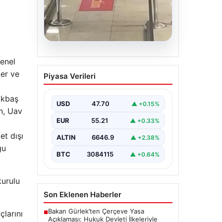
05.08.2026
genel
2 yaşındaki bebeği
ler ve
Piyasa Verileri
Heimlich manevrasıyla
kurtaran personele ödül
Akbaş
USD
47.70
▲ +0.15%
{ “title”: “Hayati Anıttaki
n, Uav
Kahramanlık: 2 Yaşındaki Bebeği
EUR
55.21
▲ +0.33%
Heimlich Manevrası ile Kurtaran
Havalimanı Personeline…
et dışı
ALTIN
6646.9
▲ +2.38%
ğu
BTC
3084115
▲ +0.64%
kurulu
Son Eklenen Haberler
Bakan Gürlek’ten Çerçeve Yasa
çlarını
■
Açıklaması: Hukuk Devleti İlkeleriyle