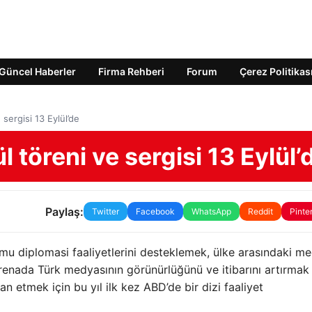
Güncel Haberler
Firma Rehberi
Forum
Çerez Politikas
sergisi 13 Eylül’de
 töreni ve sergisi 13 Eylül’
Paylaş:
Twitter
Facebook
WhatsApp
Reddit
Pinte
mu diplomasi faaliyetlerini desteklemek, ülke arasındaki m
renada Türk medyasının görünürlüğünü ve itibarını artırmak
an etmek için bu yıl ilk kez ABD’de bir dizi faaliyet