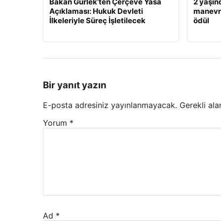
Bakan Gürlek’ten Çerçeve Yasa
2 yaşın
Açıklaması: Hukuk Devleti
manevra
İlkeleriyle Süreç İşletilecek
ödül
Bir yanıt yazın
E-posta adresiniz yayınlanmayacak.
Gerekli ala
Yorum
*
Ad
*