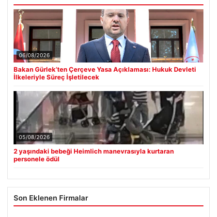
Güncel
06/08/2026
Bakan Gürlek’ten Çerçeve Yasa Açıklaması: Hukuk Devleti
İlkeleriyle Süreç İşletilecek
05/08/2026
2 yaşındaki bebeği Heimlich manevrasıyla kurtaran
personele ödül
Son Eklenen Firmalar