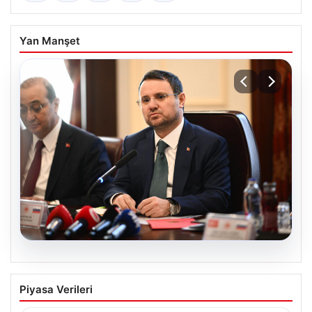
Yan Manşet
03.08.2026
Yasağa rağmen inat etti. Jandarma
Piyasa Verileri
dakikalarca ikna etmeye çalıştı