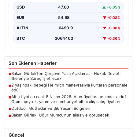
USD
47.60
▲ +0.05%
EUR
54.98
▼ -0.08%
ALTIN
6490.9
▼ -0.08%
BTC
3064403
▼ -0.36%
Son Eklenen Haberler
Bakan Gürlek’ten Çerçeve Yasa Açıklaması: Hukuk Devleti
■
İlkeleriyle Süreç İşletilecek
2 yaşındaki bebeği Heimlich manevrasıyla kurtaran personele
■
ödül
Altın fiyatları canlı 8 Nisan 2026: Altın fiyatları ne kadar oldu?
■
Gram, çeyrek, yarım ve cumhuriyet altını alış satış fiyatları
Outdoor Mutfaklar ve Şık Yaşam Bölgeleri
■
Bakan Gürlek, Uğur Mumcu’nun ailesiyle görüşecek
■