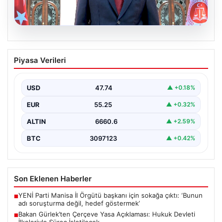
06.08.2026
Bakan Gürlek’ten Çerçeve Yasa
Piyasa Verileri
Açıklaması: Hukuk Devleti İlkeleriyle
Süreç İşletilecek
USD
47.74
▲ +0.18%
Adalet Bakanı Akın Gürlek, Türkiye’nin terörle mücadele
sürecine yönelik hazırlanan ve meclise sunulan
EUR
55.25
▲ +0.32%
önemli…
ALTIN
6660.6
▲ +2.59%
BTC
3097123
▲ +0.42%
Son Eklenen Haberler
YENİ Parti Manisa İl Örgütü başkanı için sokağa çıktı: ‘Bunun
■
adı soruşturma değil, hedef göstermek’
Bakan Gürlek’ten Çerçeve Yasa Açıklaması: Hukuk Devleti
■
İlkeleriyle Süreç İşletilecek