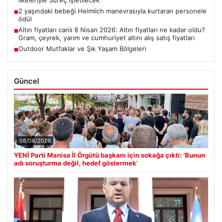
2 yaşındaki bebeği Heimlich manevrasıyla kurtaran personele
■
ödül
Altın fiyatları canlı 8 Nisan 2026: Altın fiyatları ne kadar oldu?
■
Gram, çeyrek, yarım ve cumhuriyet altını alış satış fiyatları
Outdoor Mutfaklar ve Şık Yaşam Bölgeleri
■
Güncel
08/08/2026
YENİ Parti Manisa İl Örgütü başkanı için sokağa çıktı: ‘Bunun
adı soruşturma değil, hedef göstermek’