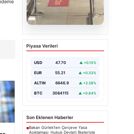
gündeme
05.08.2026
2 yaşındaki bebeği
Piyasa Verileri
Heimlich manevrasıyla
kurtaran personele ödül
USD
47.70
▲ +0.15%
{ “title”: “Hayati Anıttaki
Kahramanlık: 2 Yaşındaki Bebeği
EUR
55.21
▲ +0.33%
Heimlich Manevrası ile Kurtaran
Havalimanı Personeline…
ALTIN
6646.9
▲ +2.38%
BTC
3084115
▲ +0.64%
Son Eklenen Haberler
Bakan Gürlek’ten Çerçeve Yasa
■
Açıklaması: Hukuk Devleti İlkeleriyle