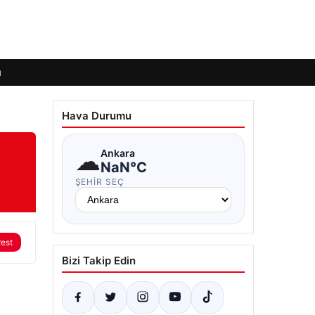
ı
Hava Durumu
☁
Ankara
NaN°C
ŞEHIR SEÇ
rest
Bizi Takip Edin