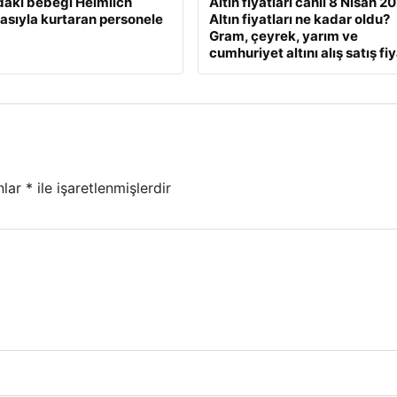
daki bebeği Heimlich
Altın fiyatları canlı 8 Nisan 2
sıyla kurtaran personele
Altın fiyatları ne kadar oldu?
Gram, çeyrek, yarım ve
cumhuriyet altını alış satış fiy
nlar
*
ile işaretlenmişlerdir