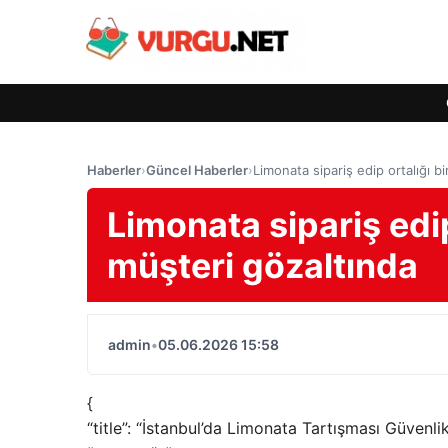
Haberler
›
Güncel Haberler
›
Limonata sipariş edip ortalığı b
Limonata sipariş edip
müşteri gözaltında
admin
•
05.06.2026 15:58
{
“title”: “İstanbul’da Limonata Tartışması Güvenl