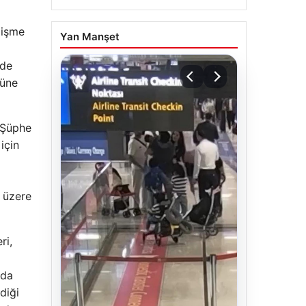
lişme
Yan Manşet
ede
nüne
. Şüphe
için
 üzere
ri,
 da
diği