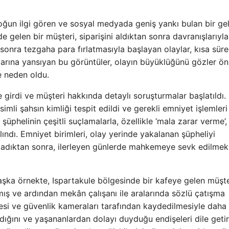
 yoğun ilgi gören ve sosyal medyada geniş yankı bulan bir ge
e gelen bir müşteri, siparişini aldıktan sonra davranışlarıyla
sonra tezgaha para fırlatmasıyla başlayan olaylar, kısa sür
arına yansıyan bu görüntüler, olayın büyüklüğünü gözler ö
e neden oldu.
 girdi ve müşteri hakkında detaylı soruşturmalar başlatıldı
mli şahsın kimliği tespit edildi ve gerekli emniyet işlemleri 
şüphelinin çeşitli suçlamalarla, özellikle ‘mala zarar verme’,
 alındı. Emniyet birimleri, olay yerinde yakalanan şüpheliyi
ladıktan sonra, ilerleyen günlerde mahkemeye sevk edilmek
şka örnekte, Ispartakule bölgesinde bir kafeye gelen müşte
mış ve ardından mekân çalışanı ile aralarında sözlü çatışma
esi ve güvenlik kameraları tarafından kaydedilmesiyle daha
ldığını ve yaşananlardan dolayı duyduğu endişeleri dile getir