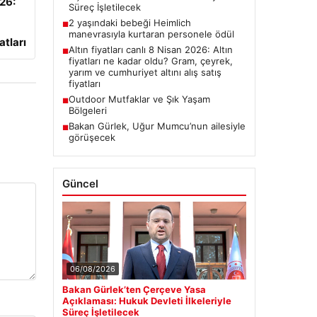
026:
Süreç İşletilecek
2 yaşındaki bebeği Heimlich
■
manevrasıyla kurtaran personele ödül
atları
Altın fiyatları canlı 8 Nisan 2026: Altın
■
fiyatları ne kadar oldu? Gram, çeyrek,
yarım ve cumhuriyet altını alış satış
fiyatları
Outdoor Mutfaklar ve Şık Yaşam
■
Bölgeleri
Bakan Gürlek, Uğur Mumcu’nun ailesiyle
■
görüşecek
Güncel
06/08/2026
Bakan Gürlek’ten Çerçeve Yasa
Açıklaması: Hukuk Devleti İlkeleriyle
Süreç İşletilecek