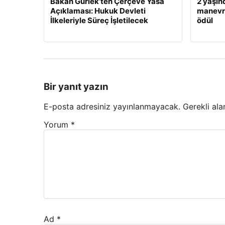
Bakan Gürlek’ten Çerçeve Yasa
2 yaşın
Açıklaması: Hukuk Devleti
manevra
İlkeleriyle Süreç İşletilecek
ödül
Bir yanıt yazın
E-posta adresiniz yayınlanmayacak.
Gerekli ala
Yorum
*
Ad
*