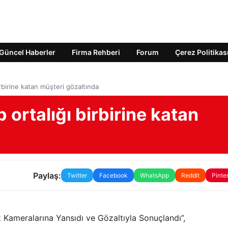
Güncel Haberler
Firma Rehberi
Forum
Çerez Politikas
irbirine katan müşteri gözaltında
 ortalığı birbirine katan
Paylaş:
Twitter
Facebook
WhatsApp
Reddit
Pinte
ik Kameralarına Yansıdı ve Gözaltıyla Sonuçlandı”,