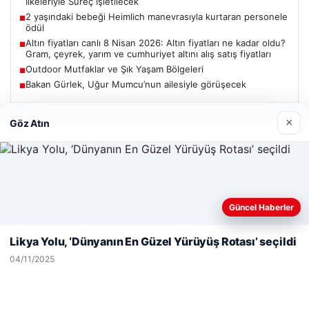
İlkeleriyle Süreç İşletilecek
2 yaşındaki bebeği Heimlich manevrasıyla kurtaran personele
■
ödül
Altın fiyatları canlı 8 Nisan 2026: Altın fiyatları ne kadar oldu?
■
Gram, çeyrek, yarım ve cumhuriyet altını alış satış fiyatları
Outdoor Mutfaklar ve Şık Yaşam Bölgeleri
■
Bakan Gürlek, Uğur Mumcu’nun ailesiyle görüşecek
■
×
Göz Atın
Güncel
Web sitemizi nasıl kullandığınızı daha iyi anlayabilmek,
Güncel Haberler
06/08/2026
deneyiminizi kişiselleştirmek ve geliştirmek amacıyla çerezler
kullanıyoruz.
Çerez Politikamız
Bakan Gürlek’ten Çerçeve Yasa Açıklaması: Hukuk Devleti
Likya Yolu, ‘Dünyanın En Güzel Yürüyüş Rotası’ seçildi
İlkeleriyle Süreç İşletilecek
Reddet
Kabul Et
04/11/2025