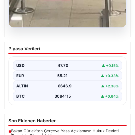
05.08.2026
2 yaşındaki bebeği Heimlich
Piyasa Verileri
manevrasıyla kurtaran personele ödül
{ “title”: “Hayati Anıttaki Kahramanlık: 2 Yaşındaki
Bebeği Heimlich Manevrası ile Kurtaran Havalimanı
USD
47.70
▲ +0.15%
Personeline…
EUR
55.21
▲ +0.33%
ALTIN
6646.9
▲ +2.38%
BTC
3084115
▲ +0.64%
Son Eklenen Haberler
Bakan Gürlek’ten Çerçeve Yasa Açıklaması: Hukuk Devleti
■