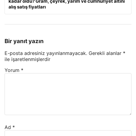
kadar oldu? Gram, çeyrek, yarım ve cumhuriyet altını
alış satış fiyatları
Bir yanıt yazın
E-posta adresiniz yayınlanmayacak.
Gerekli alanlar
*
ile işaretlenmişlerdir
Yorum
*
Ad
*