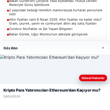
Bakan Gürlek’ten Çerçeve Yasa Açıklaması: Hukuk Devleti
■
İlkeleriyle Süreç İşletilecek
2 yaşındaki bebeği Heimlich manevrasıyla kurtaran personele
■
ödül
Altın fiyatları canlı 8 Nisan 2026: Altın fiyatları ne kadar oldu?
■
Gram, çeyrek, yarım ve cumhuriyet altını alış satış fiyatları
Outdoor Mutfaklar ve Şık Yaşam Bölgeleri
■
Bakan Gürlek, Uğur Mumcu’nun ailesiyle görüşecek
■
×
Göz Atın
Güncel
Web sitemizi nasıl kullandığınızı daha iyi anlayabilmek,
Güncel Haberler
06/08/2026
deneyiminizi kişiselleştirmek ve geliştirmek amacıyla çerezler
kullanıyoruz.
Çerez Politikamız
Bakan Gürlek’ten Çerçeve Yasa Açıklaması: Hukuk Devleti
Kripto Para Yatırımcıları Ethereum'dan Kaçıyor mu?
İlkeleriyle Süreç İşletilecek
Reddet
Kabul Et
09/04/2024