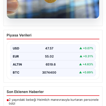
05.08.2026
Altın fiyatları canlı 8 Nisan 2026: Altın
Piyasa Verileri
fiyatları ne kadar oldu? Gram, çeyrek,
yarım ve cumhuriyet altını alış satış
fiyatları
USD
47.57
▲ +0.07%
EUR
55.02
▲ +0.31%
ALTIN
6519.6
▲ +4.63%
BTC
3074400
▲ +0.89%
Son Eklenen Haberler
2 yaşındaki bebeği Heimlich manevrasıyla kurtaran personele
■
ödül