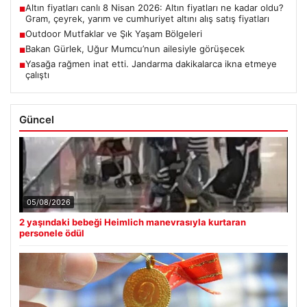
Altın fiyatları canlı 8 Nisan 2026: Altın fiyatları ne kadar oldu?
■
Gram, çeyrek, yarım ve cumhuriyet altını alış satış fiyatları
Outdoor Mutfaklar ve Şık Yaşam Bölgeleri
■
Bakan Gürlek, Uğur Mumcu’nun ailesiyle görüşecek
■
Yasağa rağmen inat etti. Jandarma dakikalarca ikna etmeye
■
çalıştı
Güncel
05/08/2026
2 yaşındaki bebeği Heimlich manevrasıyla kurtaran
personele ödül