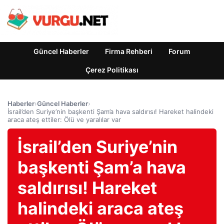
Güncel Haberler
Firma Rehberi
Forum
Çerez Politikası
Haberler
›
Güncel Haberler
›
İsrail’den Suriye’nin başkenti Şam’a hava saldırısı! Hareket halindeki
araca ateş ettiler: Ölü ve yaralılar var
İsrail’den Suriye’nin
başkenti Şam’a hava
saldırısı! Hareket
halindeki araca ateş