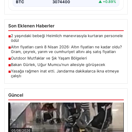
BTC
3074400
▲ +0.89%
Son Eklenen Haberler
2 yaşındaki bebeği Heimlich manevrasıyla kurtaran personele
■
ödül
Altın fiyatları canlı 8 Nisan 2026: Altın fiyatları ne kadar oldu?
■
Gram, çeyrek, yarım ve cumhuriyet altını alış satış fiyatları
Outdoor Mutfaklar ve Şık Yaşam Bölgeleri
■
Bakan Gürlek, Uğur Mumcu’nun ailesiyle görüşecek
■
Yasağa rağmen inat etti. Jandarma dakikalarca ikna etmeye
■
çalıştı
Güncel
05/08/2026