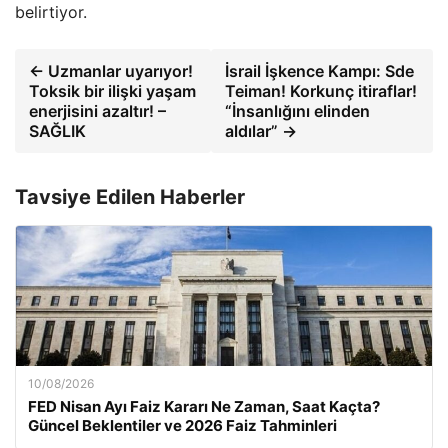
belirtiyor.
← Uzmanlar uyarıyor!
İsrail İşkence Kampı: Sde
Toksik bir ilişki yaşam
Teiman! Korkunç itiraflar!
enerjisini azaltır! –
“İnsanlığını elinden
SAĞLIK
aldılar” →
Tavsiye Edilen Haberler
10/08/2026
FED Nisan Ayı Faiz Kararı Ne Zaman, Saat Kaçta?
Güncel Beklentiler ve 2026 Faiz Tahminleri