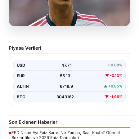
09.08.2026
Arda Güler Real Madrid’i Tek Başına
Piyasa Verileri
Sırtladı ve Göz Kamaştırdı
Pre-season hazırlıklarının en dikkat çekici
mücadelesinde, Real Madrid takımı Ferencvaros ile
USD
47.71
• 0.00%
karşı karşıya geldi.…
EUR
55.13
▼ -0.13%
ALTIN
6716.9
▲ +0.85%
BTC
3043162
▼ -1.96%
Son Eklenen Haberler
FED Nisan Ayı Faiz Kararı Ne Zaman, Saat Kaçta? Güncel
■
Beklentiler ve 2026 Faiz Tahminleri