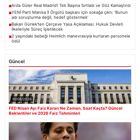
Arda Güler Real Madrid’i Tek Başına Sırtladı ve Göz Kamaştırdı
■
YENİ Parti Manisa İl Örgütü başkanı için sokağa çıktı: ‘Bunun
■
adı soruşturma değil, hedef göstermek’
Bakan Gürlek’ten Çerçeve Yasa Açıklaması: Hukuk Devleti
■
İlkeleriyle Süreç İşletilecek
2 yaşındaki bebeği Heimlich manevrasıyla kurtaran personele
■
ödül
Güncel
10/08/2026
FED Nisan Ayı Faiz Kararı Ne Zaman, Saat Kaçta? Güncel
Beklentiler ve 2026 Faiz Tahminleri