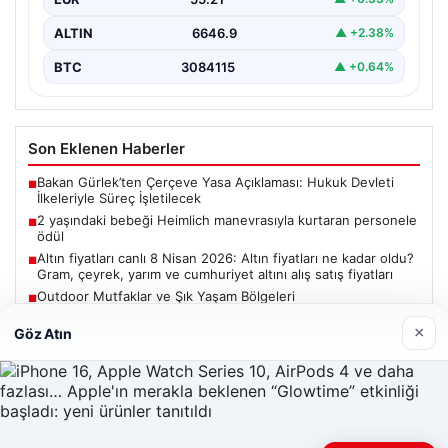
ALTIN
6646.9
▲ +2.38%
BTC
3084115
▲ +0.64%
Son Eklenen Haberler
Bakan Gürlek’ten Çerçeve Yasa Açıklaması: Hukuk Devleti
■
İlkeleriyle Süreç İşletilecek
2 yaşındaki bebeği Heimlich manevrasıyla kurtaran personele
■
ödül
Altın fiyatları canlı 8 Nisan 2026: Altın fiyatları ne kadar oldu?
■
Gram, çeyrek, yarım ve cumhuriyet altını alış satış fiyatları
Outdoor Mutfaklar ve Şık Yaşam Bölgeleri
■
Bakan Gürlek, Uğur Mumcu’nun ailesiyle görüşecek
■
×
Göz Atın
Güncel