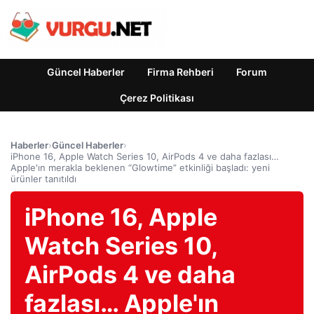
Güncel Haberler
Firma Rehberi
Forum
Çerez Politikası
Haberler
›
Güncel Haberler
›
iPhone 16, Apple Watch Series 10, AirPods 4 ve daha fazlası…
Apple'ın merakla beklenen “Glowtime” etkinliği başladı: yeni
ürünler tanıtıldı
iPhone 16, Apple
Watch Series 10,
AirPods 4 ve daha
fazlası… Apple'ın