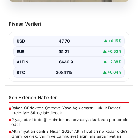
05.08.2026
2 yaşındaki bebeği Heimlich
Piyasa Verileri
manevrasıyla kurtaran personele ödül
{ “title”: “Hayati Anıttaki Kahramanlık: 2 Yaşındaki
Bebeği Heimlich Manevrası ile Kurtaran Havalimanı
USD
47.70
▲ +0.15%
Personeline…
EUR
55.21
▲ +0.33%
ALTIN
6646.9
▲ +2.38%
BTC
3084115
▲ +0.64%
Son Eklenen Haberler
Bakan Gürlek’ten Çerçeve Yasa Açıklaması: Hukuk Devleti
■
İlkeleriyle Süreç İşletilecek
2 yaşındaki bebeği Heimlich manevrasıyla kurtaran personele
■
ödül
Altın fiyatları canlı 8 Nisan 2026: Altın fiyatları ne kadar oldu?
■
Gram, çeyrek, yarım ve cumhuriyet altını alış satış fiyatları