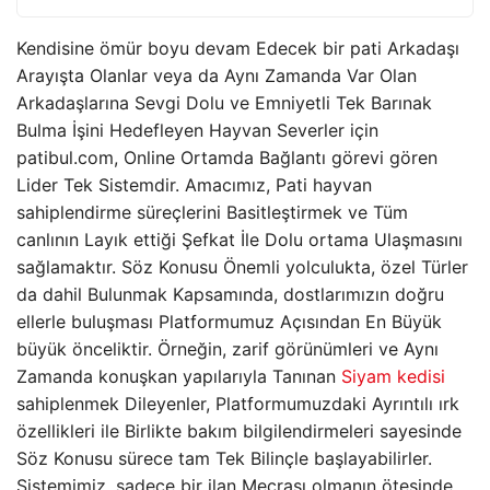
Kendisine ömür boyu devam Edecek bir pati Arkadaşı
Arayışta Olanlar veya da Aynı Zamanda Var Olan
Arkadaşlarına Sevgi Dolu ve Emniyetli Tek Barınak
Bulma İşini Hedefleyen Hayvan Severler için
patibul.com, Online Ortamda Bağlantı görevi gören
Lider Tek Sistemdir. Amacımız, Pati hayvan
sahiplendirme süreçlerini Basitleştirmek ve Tüm
canlının Layık ettiği Şefkat İle Dolu ortama Ulaşmasını
sağlamaktır. Söz Konusu Önemli yolculukta, özel Türler
da dahil Bulunmak Kapsamında, dostlarımızın doğru
ellerle buluşması Platformumuz Açısından En Büyük
büyük önceliktir. Örneğin, zarif görünümleri ve Aynı
Zamanda konuşkan yapılarıyla Tanınan
Siyam kedisi
sahiplenmek Dileyenler, Platformumuzdaki Ayrıntılı ırk
özellikleri ile Birlikte bakım bilgilendirmeleri sayesinde
Söz Konusu sürece tam Tek Bilinçle başlayabilirler.
Sistemimiz, sadece bir ilan Mecrası olmanın ötesinde,