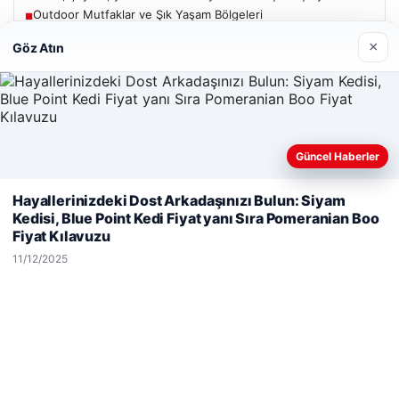
Outdoor Mutfaklar ve Şık Yaşam Bölgeleri
■
Bakan Gürlek, Uğur Mumcu’nun ailesiyle görüşecek
■
×
Göz Atın
Güncel
Güncel Haberler
Web sitemizi nasıl kullandığınızı daha iyi anlayabilmek,
Hayallerinizdeki Dost Arkadaşınızı Bulun: Siyam
06/08/2026
deneyiminizi kişiselleştirmek ve geliştirmek amacıyla çerezler
Kedisi, Blue Point Kedi Fiyat yanı Sıra Pomeranian Boo
kullanıyoruz.
Çerez Politikamız
Bakan Gürlek’ten Çerçeve Yasa Açıklaması: Hukuk Devleti
Fiyat Kılavuzu
İlkeleriyle Süreç İşletilecek
Reddet
Kabul Et
11/12/2025
05/08/2026
2 yaşındaki bebeği Heimlich manevrasıyla kurtaran
personele ödül