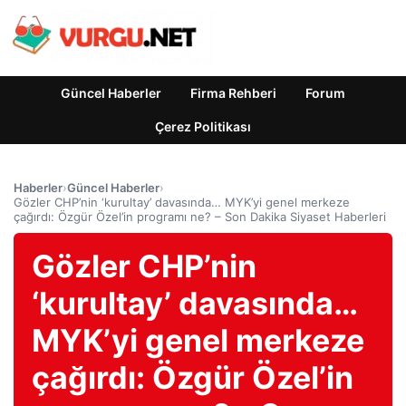
Güncel Haberler
Firma Rehberi
Forum
Çerez Politikası
Haberler
›
Güncel Haberler
›
Gözler CHP’nin ‘kurultay’ davasında… MYK’yi genel merkeze
çağırdı: Özgür Özel’in programı ne? – Son Dakika Siyaset Haberleri
Gözler CHP’nin
‘kurultay’ davasında…
MYK’yi genel merkeze
çağırdı: Özgür Özel’in