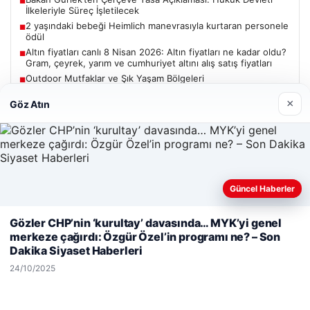
■
İlkeleriyle Süreç İşletilecek
2 yaşındaki bebeği Heimlich manevrasıyla kurtaran personele
■
ödül
Altın fiyatları canlı 8 Nisan 2026: Altın fiyatları ne kadar oldu?
■
Gram, çeyrek, yarım ve cumhuriyet altını alış satış fiyatları
Outdoor Mutfaklar ve Şık Yaşam Bölgeleri
■
Bakan Gürlek, Uğur Mumcu’nun ailesiyle görüşecek
■
×
Göz Atın
Güncel
Güncel Haberler
Web sitemizi nasıl kullandığınızı daha iyi anlayabilmek,
Gözler CHP’nin ‘kurultay’ davasında… MYK’yi genel
06/08/2026
deneyiminizi kişiselleştirmek ve geliştirmek amacıyla çerezler
merkeze çağırdı: Özgür Özel’in programı ne? – Son
kullanıyoruz.
Çerez Politikamız
Bakan Gürlek’ten Çerçeve Yasa Açıklaması: Hukuk Devleti
Dakika Siyaset Haberleri
İlkeleriyle Süreç İşletilecek
Reddet
Kabul Et
24/10/2025