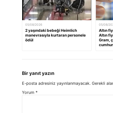
05/08/2026
05/08/20
2 yaşındaki bebeği Heimlich
Altın fi
manevrasıyla kurtaran personele
Altın fi
ödül
Gram, ç
cumhuriy
Bir yanıt yazın
E-posta adresiniz yayınlanmayacak.
Gerekli ala
Yorum
*