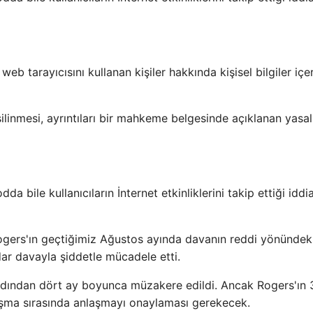
b tarayıcısını kullanan kişiler hakkında kişisel bilgiler içe
silinmesi, ayrıntıları bir mahkeme belgesinde açıklanan yasal
a bile kullanıcıların İnternet etkinliklerini takip ettiği iddi
ers'ın geçtiğimiz Ağustos ayında davanın reddi yönündeki
ar davayla şiddetle mücadele etti.
rdından dört ay boyunca müzakere edildi. Ancak Rogers'ın 
ma sırasında anlaşmayı onaylaması gerekecek.