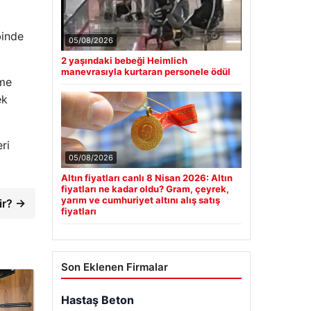
binde
05/08/2026
2 yaşındaki bebeği Heimlich
manevrasıyla kurtaran personele ödül
ome
ek
ri
05/08/2026
Altın fiyatları canlı 8 Nisan 2026: Altın
fiyatları ne kadar oldu? Gram, çeyrek,
yarım ve cumhuriyet altını alış satış
ir? →
fiyatları
Son Eklenen Firmalar
Enes Kaplan Avukatlık Bürosu