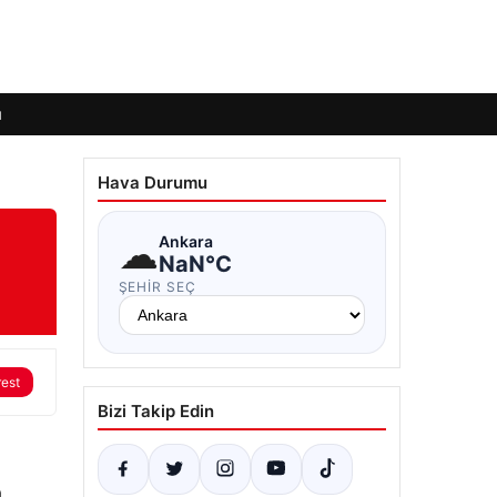
ı
Hava Durumu
☁
Ankara
NaN°C
ŞEHIR SEÇ
rest
Bizi Takip Edin
a