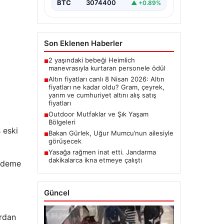
BTC
3074400
▲ +0.89%
Son Eklenen Haberler
2 yaşındaki bebeği Heimlich
■
manevrasıyla kurtaran personele ödül
Altın fiyatları canlı 8 Nisan 2026: Altın
■
fiyatları ne kadar oldu? Gram, çeyrek,
yarım ve cumhuriyet altını alış satış
fiyatları
Outdoor Mutfaklar ve Şık Yaşam
■
Bölgeleri
ş eski
Bakan Gürlek, Uğur Mumcu’nun ailesiyle
■
görüşecek
Yasağa rağmen inat etti. Jandarma
■
dakikalarca ikna etmeye çalıştı
 ödeme
Güncel
ardan