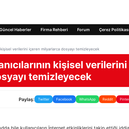
Güncel Haberler
Firma Rehberi
Forum
Çerez Politikas
kişisel verilerini içeren milyarlarca dosyayı temizleyecek
ıcılarının kişisel verilerini
osyayı temizleyecek
Paylaş:
Twitter
Facebook
WhatsApp
Reddit
Pinte
a bile kullanıcıların İnternet etkinliklerini takip ettiği iddi