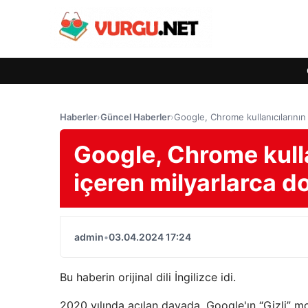
Haberler
›
Güncel Haberler
›
Google, Chrome kullanıcılarının 
Google, Chrome kullan
içeren milyarlarca d
admin
•
03.04.2024 17:24
Bu haberin orijinal dili İngilizce idi.
2020 yılında açılan davada, Google'ın “Gizli” modd