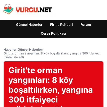
Güncel Haberler
Firma Rehberi
Forum
Çerez Politikası
Haberler
›
Güncel Haberler
›
Girit'te orman yangınları: 8 köy boşaltılırken, yangına 300 itfaiyeci
müdahale etti
Girit'te orman
yangınları: 8 köy
boşaltılırken, yangına
300 itfaiyeci