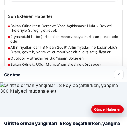
Son Eklenen Haberler
Bakan Gürlek’ten Çerçeve Yasa Açıklaması: Hukuk Devleti
■
İlkeleriyle Süreç İşletilecek
2 yaşındaki bebeği Heimlich manevrasıyla kurtaran personele
■
ödül
Altın fiyatları canlı 8 Nisan 2026: Altın fiyatları ne kadar oldu?
■
Gram, çeyrek, yarım ve cumhuriyet altını alış satış fiyatları
Outdoor Mutfaklar ve Şık Yaşam Bölgeleri
■
Bakan Gürlek, Uğur Mumcu’nun ailesiyle görüşecek
■
×
Göz Atın
Güncel
Güncel Haberler
Web sitemizi nasıl kullandığınızı daha iyi anlayabilmek,
06/08/2026
deneyiminizi kişiselleştirmek ve geliştirmek amacıyla çerezler
Girit'te orman yangınları: 8 köy boşaltılırken, yangına
kullanıyoruz.
Çerez Politikamız
Bakan Gürlek’ten Çerçeve Yasa Açıklaması: Hukuk Devleti