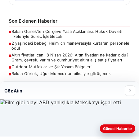
Son Eklenen Haberler
Bakan Gürlek’ten Çerçeve Yasa Açıklaması: Hukuk Devleti
■
İlkeleriyle Süreç İşletilecek
2 yaşındaki bebeği Heimlich manevrasıyla kurtaran personele
■
ödül
Altın fiyatları canlı 8 Nisan 2026: Altın fiyatları ne kadar oldu?
■
Gram, çeyrek, yarım ve cumhuriyet altını alış satış fiyatları
Outdoor Mutfaklar ve Şık Yaşam Bölgeleri
■
Bakan Gürlek, Uğur Mumcu’nun ailesiyle görüşecek
■
×
Göz Atın
Güncel
Web sitemizi nasıl kullandığınızı daha iyi anlayabilmek,
Güncel Haberler
06/08/2026
deneyiminizi kişiselleştirmek ve geliştirmek amacıyla çerezler