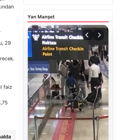
akından
Yan Manşet
.
u, 29
recek.
l faiz
3,75
nalda