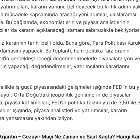
 yatırımcıları, kararın yönünü belirleyecek bu kritik adımı y
la mücadele kapsamında atacağı yeni adımlar, uluslararası
kte. Bu bağlamda, ekonomistlerin ve piyasa analistlerinin
ılar da kararın açıklanacağı zamanı sabırsızlıkla bekliyorlar
z kararının tarihi belli oldu. Buna göre, Para Politikası Kurul
amasını yapacak. Bu toplantı, hem politika faiz oranını
’in gerçekleştireceği değerlendirmelerle piyasalara yön ve
’ın yapacağı değerlendirmeler, yatırımcıların kararlarını
likle iş gücü piyasasındaki gelişmeler ışığında FED’in bu yı
or. Orta Doğu’daki jeopolitik gerilimlerin de piyasalar
piyasa katılımcıları, FED’in politika faizini yüzde 3,50 ile 
eler ışığında, piyasa analistleri ve yatırımcılar, kararın
ra yansımasını yakından izliyor.
Arjantin – Cezayir Maçı Ne Zaman ve Saat Kaçta? Hangi Ka