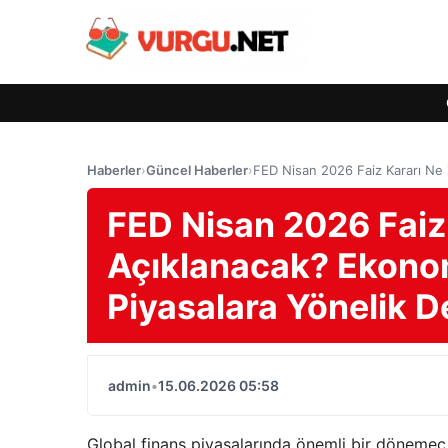
Haberler
›
Güncel Haberler
›
FED Nisan 2026 Faiz Kararı Ne 
FED Nisan 2026 Faiz
Açıklanacak? Ekonomi
Piyasalara Yönelik D
admin
•
15.06.2026 05:58
Global finans piyasalarında önemli bir dönemeç o