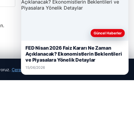
n.
Güncel Haberler
05/08/2026
2 yaşındaki bebeği Heimlich
FED Nisan 2026 Faiz Kararı Ne Zaman
manevrasıyla kurtaran personele ödül
Açıklanacak? Ekonomistlerin Beklentileri
ve Piyasalara Yönelik Detaylar
15/06/2026
ıyoruz.
Çerez Politikamız
Reddet
Kabul Et
Son Eklenen Firmalar
Hastaş Beton
26/05/2026