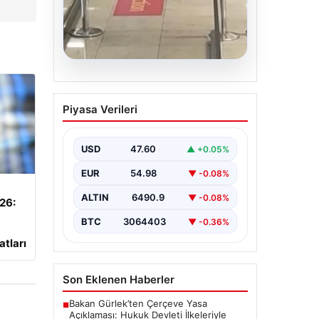
05.08.2026
2 yaşındaki bebeği
Piyasa Verileri
Heimlich manevrasıyla
kurtaran personele ödül
USD
47.60
▲ +0.05%
{ “title”: “Hayati Anıttaki
Kahramanlık: 2 Yaşındaki Bebeği
EUR
54.98
▼ -0.08%
Heimlich Manevrası ile Kurtaran
Havalimanı Personeline…
ALTIN
6490.9
▼ -0.08%
026:
BTC
3064403
▼ -0.36%
atları
Son Eklenen Haberler
Bakan Gürlek’ten Çerçeve Yasa
■
Açıklaması: Hukuk Devleti İlkeleriyle