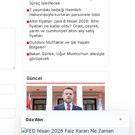
Süreç İşletilecek
2 yaşındaki bebeği Heimlich
■
manevrasıyla kurtaran personele ödül
Altın fiyatları canlı 8 Nisan 2026: Altın
■
fiyatları ne kadar oldu? Gram, çeyrek,
yarım ve cumhuriyet altını alış satış
fiyatları
Outdoor Mutfaklar ve Şık Yaşam
■
Bölgeleri
Bakan Gürlek, Uğur Mumcu’nun ailesiyle
■
görüşecek
Güncel
06/08/2026
×
Göz Atın
Bakan Gürlek’ten Çerçeve Yasa
Açıklaması: Hukuk Devleti İlkeleriyle
Süreç İşletilecek