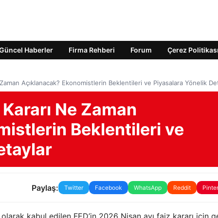
Güncel Haberler
Firma Rehberi
Forum
Çerez Politikas
Zaman Açıklanacak? Ekonomistlerin Beklentileri ve Piyasalara Yönelik De
 Kararı Ne Zaman
stlerin Beklentileri ve
etaylar
Paylaş:
Twitter
Facebook
WhatsApp
Reddit
Pinte
larak kabul edilen FED’in 2026 Nisan ayı faiz kararı için g