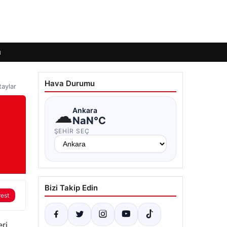
ı
Hava Durumu
taylar
☁
Ankara
NaN°C
ŞEHIR SEÇ
Bizi Takip Edin
rest
eri