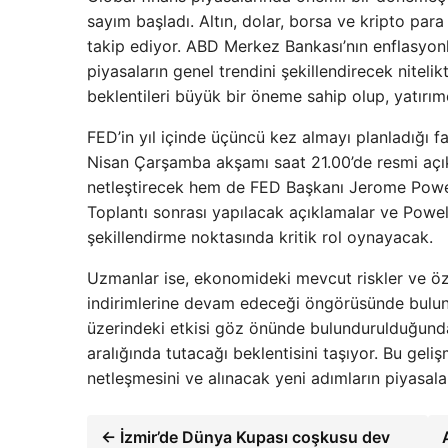
sayım başladı. Altın, dolar, borsa ve kripto para
takip ediyor. ABD Merkez Bankası’nın enflasyon
piyasaların genel trendini şekillendirecek niteli
beklentileri büyük bir öneme sahip olup, yatırımc
FED’in yıl içinde üçüncü kez almayı planladığı fai
Nisan Çarşamba akşamı saat 21.00’de resmi açıkl
netleştirecek hem de FED Başkanı Jerome Powell
Toplantı sonrası yapılacak açıklamalar ve Powell
şekillendirme noktasında kritik rol oynayacak.
Uzmanlar ise, ekonomideki mevcut riskler ve özel
indirimlerine devam edeceği öngörüsünde bulunuy
üzerindeki etkisi göz önünde bulundurulduğunda, 
aralığında tutacağı beklentisini taşıyor. Bu gelişm
netleşmesini ve alınacak yeni adımların piyasala
← İzmir’de Dünya Kupası coşkusu dev