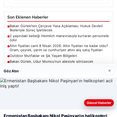
Son Eklenen Haberler
Bakan Gürlek’ten Çerçeve Yasa Açıklaması: Hukuk Devleti
■
İlkeleriyle Süreç İşletilecek
2 yaşındaki bebeği Heimlich manevrasıyla kurtaran personele
■
ödül
Altın fiyatları canlı 8 Nisan 2026: Altın fiyatları ne kadar oldu?
■
Gram, çeyrek, yarım ve cumhuriyet altını alış satış fiyatları
Outdoor Mutfaklar ve Şık Yaşam Bölgeleri
■
Bakan Gürlek, Uğur Mumcu’nun ailesiyle görüşecek
■
×
Göz Atın
Güncel
Güncel Haberler
Web sitemizi nasıl kullandığınızı daha iyi anlayabilmek,
06/08/2026
deneyiminizi kişiselleştirmek ve geliştirmek amacıyla çerezler
Ermenistan Başbakanı Nikol Paşinyan'ın helikopteri