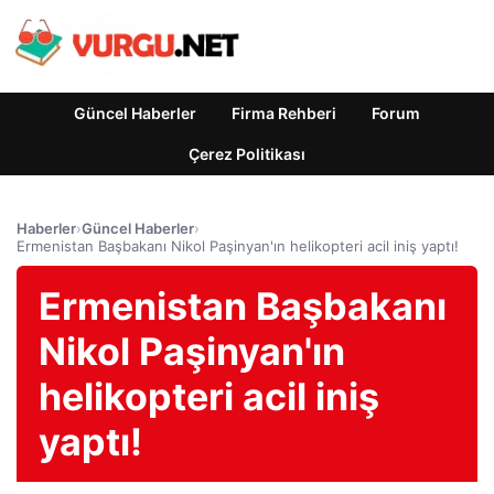
Güncel Haberler
Firma Rehberi
Forum
Çerez Politikası
Haberler
›
Güncel Haberler
›
Ermenistan Başbakanı Nikol Paşinyan'ın helikopteri acil iniş yaptı!
Ermenistan Başbakanı
Nikol Paşinyan'ın
helikopteri acil iniş
yaptı!