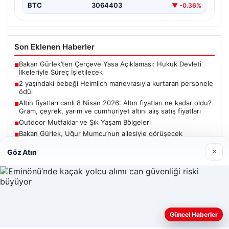
BTC
3064403
▼ -0.36%
Son Eklenen Haberler
Bakan Gürlek’ten Çerçeve Yasa Açıklaması: Hukuk Devleti
■
İlkeleriyle Süreç İşletilecek
2 yaşındaki bebeği Heimlich manevrasıyla kurtaran personele
■
ödül
Altın fiyatları canlı 8 Nisan 2026: Altın fiyatları ne kadar oldu?
■
Gram, çeyrek, yarım ve cumhuriyet altını alış satış fiyatları
Outdoor Mutfaklar ve Şık Yaşam Bölgeleri
■
Bakan Gürlek, Uğur Mumcu’nun ailesiyle görüşecek
■
×
Göz Atın
Güncel
Güncel Haberler
Web sitemizi nasıl kullandığınızı daha iyi anlayabilmek,
06/08/2026