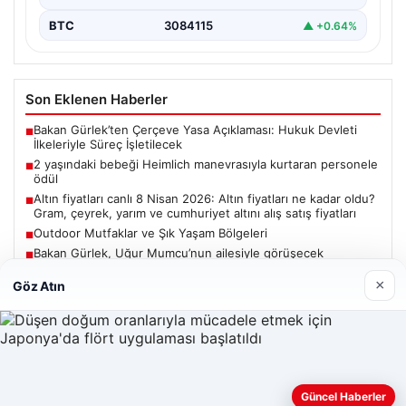
BTC
3084115
▲ +0.64%
Son Eklenen Haberler
Bakan Gürlek’ten Çerçeve Yasa Açıklaması: Hukuk Devleti
■
İlkeleriyle Süreç İşletilecek
2 yaşındaki bebeği Heimlich manevrasıyla kurtaran personele
■
ödül
Altın fiyatları canlı 8 Nisan 2026: Altın fiyatları ne kadar oldu?
■
Gram, çeyrek, yarım ve cumhuriyet altını alış satış fiyatları
Outdoor Mutfaklar ve Şık Yaşam Bölgeleri
■
Bakan Gürlek, Uğur Mumcu’nun ailesiyle görüşecek
■
×
Göz Atın
Güncel
Güncel Haberler