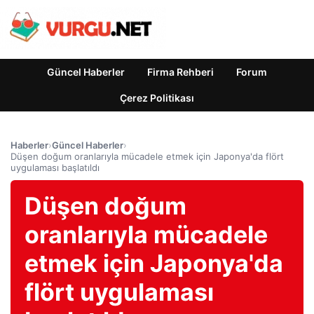
Güncel Haberler
Firma Rehberi
Forum
Çerez Politikası
Haberler
›
Güncel Haberler
›
Düşen doğum oranlarıyla mücadele etmek için Japonya'da flört
uygulaması başlatıldı
Düşen doğum
oranlarıyla mücadele
etmek için Japonya'da
flört uygulaması