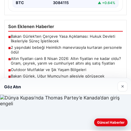
BTC
3084115
▲ +0.64%
Son Eklenen Haberler
Bakan Gürlek’ten Çerçeve Yasa Açıklaması: Hukuk Devleti
■
İlkeleriyle Süreç İşletilecek
2 yaşındaki bebeği Heimlich manevrasıyla kurtaran personele
■
ödül
Altın fiyatları canlı 8 Nisan 2026: Altın fiyatları ne kadar oldu?
■
Gram, çeyrek, yarım ve cumhuriyet altını alış satış fiyatları
Outdoor Mutfaklar ve Şık Yaşam Bölgeleri
■
Bakan Gürlek, Uğur Mumcu’nun ailesiyle görüşecek
■
×
Göz Atın
Güncel
Güncel Haberler
Web sitemizi nasıl kullandığınızı daha iyi anlayabilmek,
06/08/2026