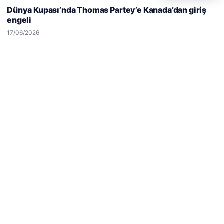
deneyiminizi kişiselleştirmek ve geliştirmek amacıyla çerezler
Dünya Kupası’nda Thomas Partey’e Kanada’dan giriş
kullanıyoruz.
Çerez Politikamız
Bakan Gürlek’ten Çerçeve Yasa Açıklaması: Hukuk Devleti
engeli
İlkeleriyle Süreç İşletilecek
Reddet
Kabul Et
17/06/2026
05/08/2026
2 yaşındaki bebeği Heimlich manevrasıyla kurtaran
personele ödül
Son Eklenen Firmalar