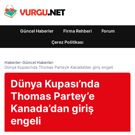
Güncel Haberler
Firma Rehberi
Forum
Çerez Politikası
Haberler
›
Güncel Haberler
›
Dünya Kupası’nda Thomas Partey’e Kanada’dan giriş engeli
Dünya Kupası’nda
Thomas Partey’e
Kanada’dan giriş
engeli