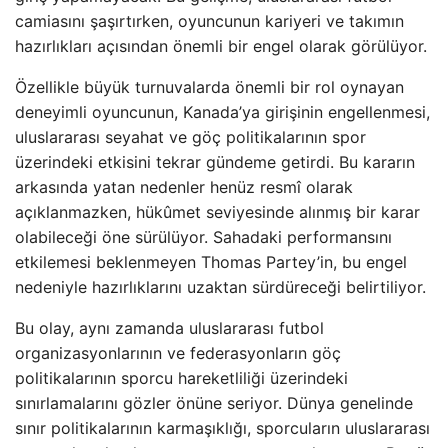
camiasını şaşırtırken, oyuncunun kariyeri ve takımın
hazırlıkları açısından önemli bir engel olarak görülüyor.
Özellikle büyük turnuvalarda önemli bir rol oynayan
deneyimli oyuncunun, Kanada’ya girişinin engellenmesi,
uluslararası seyahat ve göç politikalarının spor
üzerindeki etkisini tekrar gündeme getirdi. Bu kararın
arkasında yatan nedenler henüz resmî olarak
açıklanmazken, hükûmet seviyesinde alınmış bir karar
olabileceği öne sürülüyor. Sahadaki performansını
etkilemesi beklenmeyen Thomas Partey’in, bu engel
nedeniyle hazırlıklarını uzaktan sürdüreceği belirtiliyor.
Bu olay, aynı zamanda uluslararası futbol
organizasyonlarının ve federasyonların göç
politikalarının sporcu hareketliliği üzerindeki
sınırlamalarını gözler önüne seriyor. Dünya genelinde
sınır politikalarının karmaşıklığı, sporcuların uluslararası