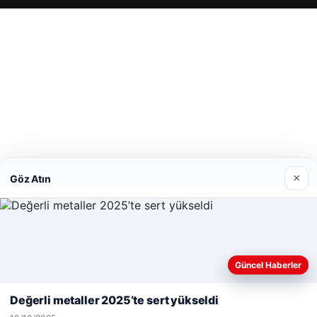
cio
×
Göz Atın
Web sitemizi nasıl kullandığınızı daha iyi anlayabilmek,
Güncel Haberler
deneyiminizi kişiselleştirmek ve geliştirmek amacıyla çerezler
kullanıyoruz.
Çerez Politikamız
Değerli metaller 2025’te sert yükseldi
Reddet
Kabul Et