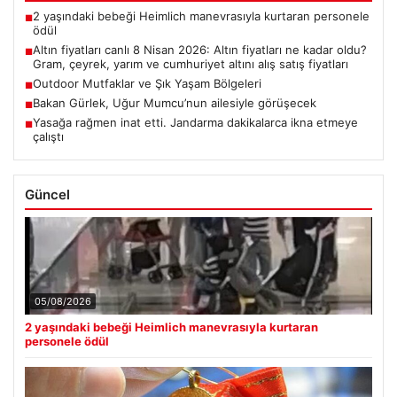
2 yaşındaki bebeği Heimlich manevrasıyla kurtaran personele
■
ödül
Altın fiyatları canlı 8 Nisan 2026: Altın fiyatları ne kadar oldu?
■
Gram, çeyrek, yarım ve cumhuriyet altını alış satış fiyatları
Outdoor Mutfaklar ve Şık Yaşam Bölgeleri
■
Bakan Gürlek, Uğur Mumcu’nun ailesiyle görüşecek
■
Yasağa rağmen inat etti. Jandarma dakikalarca ikna etmeye
■
çalıştı
Güncel
05/08/2026
2 yaşındaki bebeği Heimlich manevrasıyla kurtaran
personele ödül