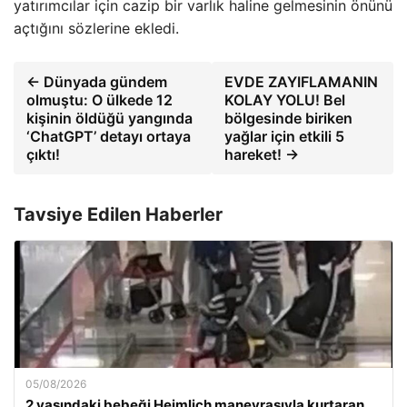
yatırımcılar için cazip bir varlık haline gelmesinin önünü
açtığını sözlerine ekledi.
← Dünyada gündem
EVDE ZAYIFLAMANIN
olmuştu: O ülkede 12
KOLAY YOLU! Bel
kişinin öldüğü yangında
bölgesinde biriken
‘ChatGPT’ detayı ortaya
yağlar için etkili 5
çıktı!
hareket! →
Tavsiye Edilen Haberler
05/08/2026
2 yaşındaki bebeği Heimlich manevrasıyla kurtaran