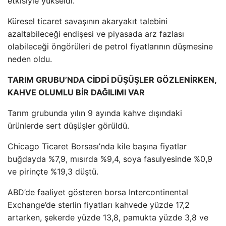
etkisiyle yükseldi.
Küresel ticaret savaşının akaryakıt talebini
azaltabileceği endişesi ve piyasada arz fazlası
olabileceği öngörüleri de petrol fiyatlarının düşmesine
neden oldu.
TARIM GRUBU’NDA CİDDİ DÜŞÜŞLER GÖZLENİRKEN,
KAHVE OLUMLU BİR DAĞILIMI VAR
Tarım grubunda yılın 9 ayında kahve dışındaki
ürünlerde sert düşüşler görüldü.
Chicago Ticaret Borsası’nda kile başına fiyatlar
buğdayda %7,9, mısırda %9,4, soya fasulyesinde %0,9
ve pirinçte %19,3 düştü.
ABD’de faaliyet gösteren borsa Intercontinental
Exchange’de sterlin fiyatları kahvede yüzde 17,2
artarken, şekerde yüzde 13,8, pamukta yüzde 3,8 ve