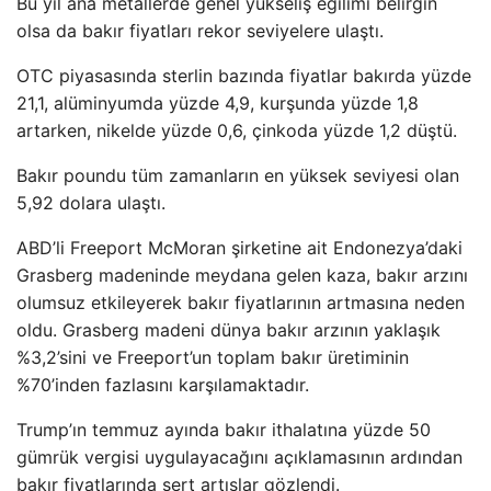
Bu yıl ana metallerde genel yükseliş eğilimi belirgin
olsa da bakır fiyatları rekor seviyelere ulaştı.
OTC piyasasında sterlin bazında fiyatlar bakırda yüzde
21,1, alüminyumda yüzde 4,9, kurşunda yüzde 1,8
artarken, nikelde yüzde 0,6, çinkoda yüzde 1,2 düştü.
Bakır poundu tüm zamanların en yüksek seviyesi olan
5,92 dolara ulaştı.
ABD’li Freeport McMoran şirketine ait Endonezya’daki
Grasberg madeninde meydana gelen kaza, bakır arzını
olumsuz etkileyerek bakır fiyatlarının artmasına neden
oldu. Grasberg madeni dünya bakır arzının yaklaşık
%3,2’sini ve Freeport’un toplam bakır üretiminin
%70’inden fazlasını karşılamaktadır.
Trump’ın temmuz ayında bakır ithalatına yüzde 50
gümrük vergisi uygulayacağını açıklamasının ardından
bakır fiyatlarında sert artışlar gözlendi.