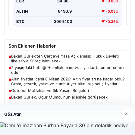
EUR
54.98
▼ -0.08%
ALTIN
6490.9
▼ -0.08%
BTC
3064403
▼ -0.36%
Son Eklenen Haberler
Bakan Gürlek’ten Çerçeve Yasa Açıklaması: Hukuk Devleti
■
İlkeleriyle Süreç İşletilecek
2 yaşındaki bebeği Heimlich manevrasıyla kurtaran personele
■
ödül
Altın fiyatları canlı 8 Nisan 2026: Altın fiyatları ne kadar oldu?
■
Gram, çeyrek, yarım ve cumhuriyet altını alış satış fiyatları
Outdoor Mutfaklar ve Şık Yaşam Bölgeleri
■
Bakan Gürlek, Uğur Mumcu’nun ailesiyle görüşecek
■
×
Göz Atın
Güncel