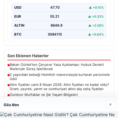
{ “title”: “Hayati Anıttaki Kahramanlık: 2 Yaşındaki
Bebeği Heimlich Manevrası ile Kurtaran Havalimanı
USD
47.70
▲ +0.15%
Personeline…
EUR
55.21
▲ +0.33%
ALTIN
6646.9
▲ +2.38%
BTC
3084115
▲ +0.64%
Son Eklenen Haberler
Bakan Gürlek’ten Çerçeve Yasa Açıklaması: Hukuk Devleti
■
İlkeleriyle Süreç İşletilecek
2 yaşındaki bebeği Heimlich manevrasıyla kurtaran personele
■
ödül
Altın fiyatları canlı 8 Nisan 2026: Altın fiyatları ne kadar oldu?
■
Gram, çeyrek, yarım ve cumhuriyet altını alış satış fiyatları
Outdoor Mutfaklar ve Şık Yaşam Bölgeleri
■
Bakan Gürlek, Uğur Mumcu’nun ailesiyle görüşecek
■
×
Göz Atın
Güncel