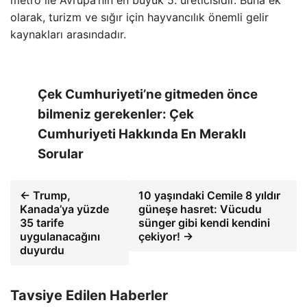
metro ile Avrupa’nın en büyük 5. üreticisidir. Buna ek
olarak, turizm ve sığır için hayvancılık önemli gelir
kaynakları arasındadır.
Çek Cumhuriyeti’ne gitmeden önce
bilmeniz gerekenler: Çek
Cumhuriyeti Hakkında En Meraklı
Sorular
← Trump,
10 yaşındaki Cemile 8 yıldır
Kanada’ya yüzde
güneşe hasret: Vücudu
35 tarife
sünger gibi kendi kendini
uygulanacağını
çekiyor! →
duyurdu
Tavsiye Edilen Haberler