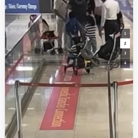
1
2
3
4
2
yaşındaki
bebeği
Heimlich