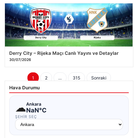
Derry City – Rijeka Maçı Canlı Yayını ve Detaylar
30/07/2026
Yazı
1
2
…
315
Sonraki
sayfalaması
Hava Durumu
☁
Ankara
NaN°C
ŞEHIR SEÇ