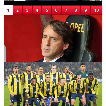
1
2
3
4
5
6
7
8
9
10
İtalya Milli Takımı’nda ikinci Roberto Mancini dönemi
29.07.2026 07:59