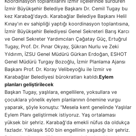
Koordinasyon toplantılarını İzmir ilçelerinde sürdüren
İzmir Büyükşehir Belediye Başkanı Dr. Cemil Tugay bu
kez Karabağ'daydı. Karabağlar Belediye Başkanı Helil
Kınay'ın ev sahipliği yaptığı koordinasyon toplantısına,
İzmir Büyükşehir Belediyesi Genel Sekreteri Barış Karcı
ve Genel Sekreter Yardımcıları Çağatay Güç, Ertuğrul
Tugay, Prof. Dr. Pınar Okyay, Şükran Nurlu ve Zeki
Yıldırım, İZSU Genel Müdürü Gürkan Erdoğan, ESHOT
Genel Müdürü Turgay Bozoğlu, İzmir Planlama Ajansı
Başkanı Prof. Dr. Koray Velibeyoğlu ile İzmir ve
Karabağlar Belediyesi bürokratları katıldı.
Eylem
planları geliştirilecek
Başkan Tugay, yaşlılara, engellilere, yoksullara ve
çocuklara yönelik eylem planlarının önemine vurgu
yaparak, şöyle konuştu: “Mesela kent genelinde Yaşlılar
Eylem Planı geliştirmek istiyoruz. Yaş ortalaması
yüksek bir şehriz. Karabağ'da emekli nüfus da oldukça
fazladır. Yaklaşık 500 bin engellinin yaşadığı bir şehriz.