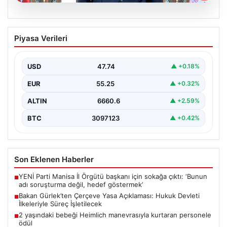
06.08.2026
Bakan Gürlek’ten Çerçeve Yasa
Piyasa Verileri
Açıklaması: Hukuk Devleti İlkeleriyle
Süreç İşletilecek
USD
47.74
▲ +0.18%
Adalet Bakanı Akın Gürlek, Türkiye’nin terörle mücadele
sürecine yönelik hazırlanan ve meclise sunulan
EUR
55.25
▲ +0.32%
önemli…
ALTIN
6660.6
▲ +2.59%
BTC
3097123
▲ +0.42%
Son Eklenen Haberler
YENİ Parti Manisa İl Örgütü başkanı için sokağa çıktı: ‘Bunun
■
adı soruşturma değil, hedef göstermek’
Bakan Gürlek’ten Çerçeve Yasa Açıklaması: Hukuk Devleti
■
İlkeleriyle Süreç İşletilecek
2 yaşındaki bebeği Heimlich manevrasıyla kurtaran personele
■
ödül