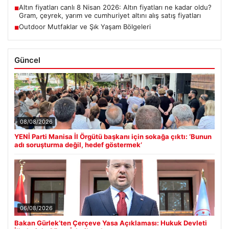
Altın fiyatları canlı 8 Nisan 2026: Altın fiyatları ne kadar oldu?
■
Gram, çeyrek, yarım ve cumhuriyet altını alış satış fiyatları
Outdoor Mutfaklar ve Şık Yaşam Bölgeleri
■
Güncel
08/08/2026
YENİ Parti Manisa İl Örgütü başkanı için sokağa çıktı: ‘Bunun
adı soruşturma değil, hedef göstermek’
06/08/2026
Bakan Gürlek’ten Çerçeve Yasa Açıklaması: Hukuk Devleti