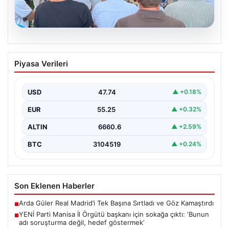
08.08.2026
YENİ Parti Manisa İl Örgütü başkanı için
Piyasa Verileri
sokağa çıktı: ‘Bunun adı soruşturma
değil, hedef göstermek’
USD
47.74
▲ +0.18%
{ “title”: “YENİ Parti Manisa İl Örgütü Başkanı Sokağa
İndikten Sonra Sert Eleştirilerde Bulundu”,…
EUR
55.25
▲ +0.32%
ALTIN
6660.6
▲ +2.59%
BTC
3104519
▲ +0.24%
Son Eklenen Haberler
Arda Güler Real Madrid’i Tek Başına Sırtladı ve Göz Kamaştırdı
■
YENİ Parti Manisa İl Örgütü başkanı için sokağa çıktı: ‘Bunun
■
adı soruşturma değil, hedef göstermek’