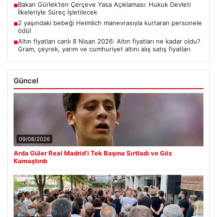
Bakan Gürlek’ten Çerçeve Yasa Açıklaması: Hukuk Devleti
■
İlkeleriyle Süreç İşletilecek
2 yaşındaki bebeği Heimlich manevrasıyla kurtaran personele
■
ödül
Altın fiyatları canlı 8 Nisan 2026: Altın fiyatları ne kadar oldu?
■
Gram, çeyrek, yarım ve cumhuriyet altını alış satış fiyatları
Güncel
09/08/2026
Arda Güler Real Madrid’i Tek Başına Sırtladı ve Göz
Kamaştırdı