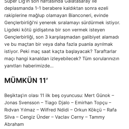
Süper Lig’in son haftasında Galatasaray ile
deplasmanda 1-1 berabere kaldıktan sonra ezeli
rakiplerine mağlup olamayan Bianconeri, evinde
Gençlerbirliği’ni yenerek sıralamayı sürdürmek istiyor.
Ligdeki kötü gidişatına bir son vermek isteyen
Gençlerbirliği, son 3 karşılaşmadan galibiyet alamadı
ve bu maçtan bir veya daha fazla puanla ayrılmak
istiyor. Peki maç saat kaçta başlayacak? Taraftarlar
maçı hangi kanaldan izleyebilecek? Tüm sorularınızın
yanıtları haberimizde…
MÜMKÜN 11′
Beşiktaş’ın olası 11 ilk beş oyuncusu: Mert Günok –
Jonas Svensson – Tiago Djalo – Emirhan Topçu –
Rıdvan Yılmaz – Wilfred Ndidi – Orkun Kökçü – Rafa
Silva – Cengiz Ünder – Vaclav Cerny – Tammy
Abraham