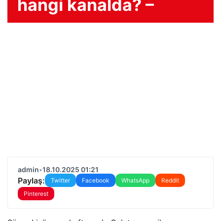
hangi kanalda? –
admin
•
18.10.2025 01:21
Paylaş:
Twitter
Facebook
WhatsApp
Reddit
Pinterest