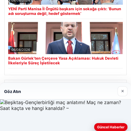
08/08/2026
YENİ Parti Manisa İl Örgütü başkanı için sokağa çıktı: ‘Bunun
adı soruşturma değil, hedef göstermek’
06/08/2026
Bakan Gürlek’ten Çerçeve Yasa Açıklaması: Hukuk Devleti
İlkeleriyle Süreç İşletilecek
Son Eklenen Firmalar
×
Göz Atın
Enes Kaplan Avukatlık Bürosu
28/04/2026
Güncel Haberler