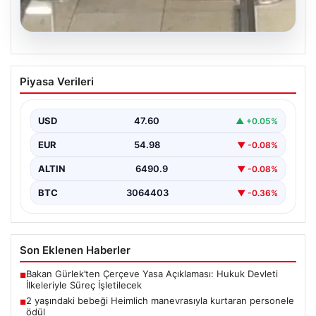
05.08.2026
2 yaşındaki bebeği Heimlich
Piyasa Verileri
manevrasıyla kurtaran personele ödül
{ “title”: “Hayati Anıttaki Kahramanlık: 2 Yaşındaki
Bebeği Heimlich Manevrası ile Kurtaran Havalimanı
USD
47.60
▲ +0.05%
Personeline…
EUR
54.98
▼ -0.08%
ALTIN
6490.9
▼ -0.08%
BTC
3064403
▼ -0.36%
Son Eklenen Haberler
Bakan Gürlek’ten Çerçeve Yasa Açıklaması: Hukuk Devleti
■
İlkeleriyle Süreç İşletilecek
2 yaşındaki bebeği Heimlich manevrasıyla kurtaran personele
■
ödül