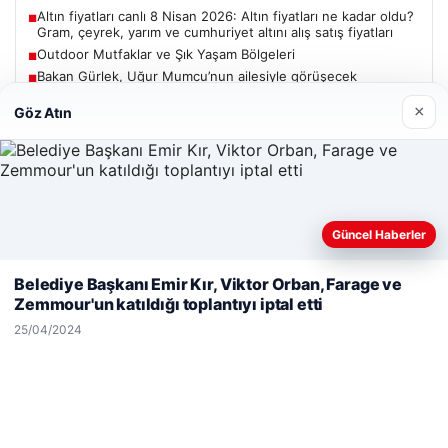
Altın fiyatları canlı 8 Nisan 2026: Altın fiyatları ne kadar oldu?
■
Gram, çeyrek, yarım ve cumhuriyet altını alış satış fiyatları
Outdoor Mutfaklar ve Şık Yaşam Bölgeleri
■
Bakan Gürlek, Uğur Mumcu’nun ailesiyle görüşecek
■
×
Göz Atın
Güncel
Güncel Haberler
Web sitemizi nasıl kullandığınızı daha iyi anlayabilmek,
06/08/2026
deneyiminizi kişiselleştirmek ve geliştirmek amacıyla çerezler
Belediye Başkanı Emir Kır, Viktor Orban, Farage ve
kullanıyoruz.
Çerez Politikamız
Bakan Gürlek’ten Çerçeve Yasa Açıklaması: Hukuk Devleti
Zemmour'un katıldığı toplantıyı iptal etti
İlkeleriyle Süreç İşletilecek
Reddet
Kabul Et
25/04/2024
05/08/2026