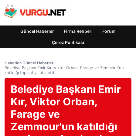
Güncel Haberler
Firma Rehberi
Forum
Çerez Politikası
Haberler
›
Güncel Haberler
›
Belediye Başkanı Emir Kır, Viktor Orban, Farage ve Zemmour'un
katıldığı toplantıyı iptal etti
Belediye Başkanı Emir
Kır, Viktor Orban,
Farage ve
Zemmour'un katıldığı