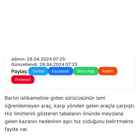
admin
•
28.04.2024 07:25
•
Güncellendi: 28.04.2024 07:25
Paylaş:
Twitter
Facebook
WhatsApp
Reddit
Pinterest
Bartın istikametine giden sürücüsünün ismi
öğrenilemeyen araç, karşı yönden gelen araçla çarpıştı.
Hız limitlerini gösteren tabelanın önünde meydana
gelen kazanın nedeninin aşırı hız olduğunu belirtmekte
fayda var.