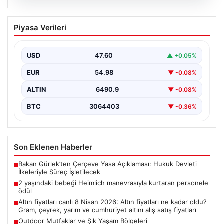
05.08.2026
2 yaşındaki bebeği Heimlich
Piyasa Verileri
manevrasıyla kurtaran personele ödül
{ “title”: “Hayati Anıttaki Kahramanlık: 2 Yaşındaki
Bebeği Heimlich Manevrası ile Kurtaran Havalimanı
USD
47.60
▲ +0.05%
Personeline…
EUR
54.98
▼ -0.08%
ALTIN
6490.9
▼ -0.08%
BTC
3064403
▼ -0.36%
Son Eklenen Haberler
Bakan Gürlek’ten Çerçeve Yasa Açıklaması: Hukuk Devleti
■
İlkeleriyle Süreç İşletilecek
2 yaşındaki bebeği Heimlich manevrasıyla kurtaran personele
■
ödül
Altın fiyatları canlı 8 Nisan 2026: Altın fiyatları ne kadar oldu?
■
Gram, çeyrek, yarım ve cumhuriyet altını alış satış fiyatları
Outdoor Mutfaklar ve Şık Yaşam Bölgeleri
■