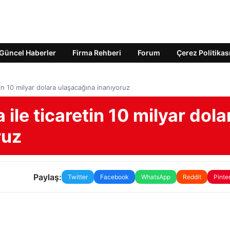
Güncel Haberler
Firma Rehberi
Forum
Çerez Politikas
in 10 milyar dolara ulaşacağına inanıyoruz
ile ticaretin 10 milyar dola
ruz
Paylaş:
Twitter
Facebook
WhatsApp
Reddit
Pinte