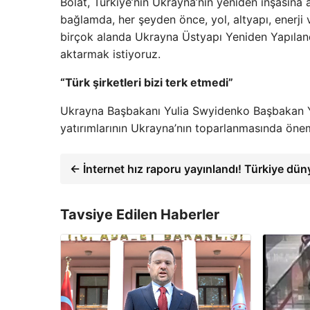
Bolat, Türkiye’nin Ukrayna’nın yeniden inşasına 
bağlamda, her şeyden önce, yol, altyapı, enerji 
birçok alanda Ukrayna Üstyapı Yeniden Yapıland
aktarmak istiyoruz.
“Türk şirketleri bizi terk etmedi”
Ukrayna Başbakanı Yulia Swyidenko Başbakan Ya
yatırımlarının Ukrayna’nın toparlanmasında öneml
← İnternet hız raporu yayınlandı! Türkiye dü
Tavsiye Edilen Haberler