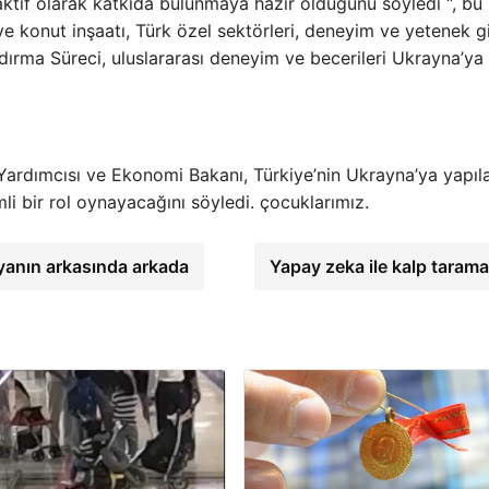
aktif olarak katkıda bulunmaya hazır olduğunu söyledi “, bu
ve konut inşaatı, Türk özel sektörleri, deneyim ve yetenek g
ırma Süreci, uluslararası deneyim ve becerileri Ukrayna’ya
rdımcısı ve Ekonomi Bakanı, Türkiye’nin Ukrayna’ya yapıl
i bir rol oynayacağını söyledi. çocuklarımız.
nyanın arkasında arkada
Yapay zeka ile kalp tarama