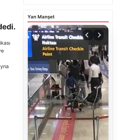
Yan Manşet
dedi.
ikası
ye
ayna