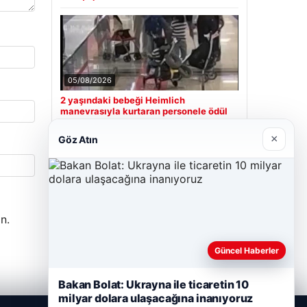
05/08/2026
2 yaşındaki bebeği Heimlich
manevrasıyla kurtaran personele ödül
×
Göz Atın
Son Eklenen Firmalar
Hastaş Beton
26/05/2026
n.
Güncel Haberler
Bakan Bolat: Ukrayna ile ticaretin 10
milyar dolara ulaşacağına inanıyoruz