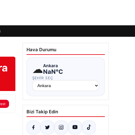
ı
Hava Durumu
ra
☁
Ankara
NaN°C
ŞEHIR SEÇ
rest
Bizi Takip Edin