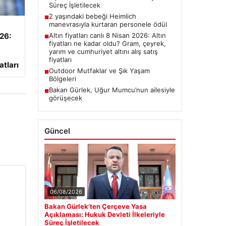
Süreç İşletilecek
2 yaşındaki bebeği Heimlich
■
manevrasıyla kurtaran personele ödül
026:
Altın fiyatları canlı 8 Nisan 2026: Altın
■
fiyatları ne kadar oldu? Gram, çeyrek,
yarım ve cumhuriyet altını alış satış
fiyatları
atları
Outdoor Mutfaklar ve Şık Yaşam
■
Bölgeleri
Bakan Gürlek, Uğur Mumcu’nun ailesiyle
■
görüşecek
Güncel
06/08/2026
Bakan Gürlek’ten Çerçeve Yasa
Açıklaması: Hukuk Devleti İlkeleriyle
Süreç İşletilecek