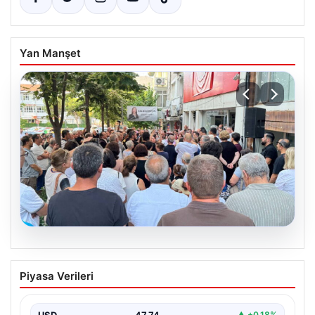
Yan Manşet
08.08.2026
YENİ Parti Manisa İl Örgütü başkanı için
Piyasa Verileri
sokağa çıktı: ‘Bunun adı soruşturma
değil, hedef göstermek’
USD
47.74
▲ +0.18%