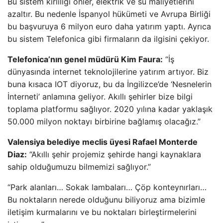
Bu sistem kirliliği önler, elektrik ve su maliyetlerini
azaltır. Bu nedenle İspanyol hükümeti ve Avrupa Birliği
bu başvuruya 6 milyon euro daha yatırım yaptı. Ayrıca
bu sistem Telefonica gibi firmaların da ilgisini çekiyor.
Telefonica’nın genel müdürü Kim Faura:
“İş
dünyasında internet teknolojilerine yatırım artıyor. Biz
buna kısaca IOT diyoruz, bu da İngilizce’de ‘Nesnelerin
İnterneti’ anlamına geliyor. Akıllı şehirler bize bilgi
toplama platformu sağlıyor. 2020 yılına kadar yaklaşık
50.000 milyon noktayı birbirine bağlamış olacağız.”
Valensiya belediye meclis üyesi Rafael Monterde
Diaz:
“Akıllı şehir projemiz şehirde hangi kaynaklara
sahip olduğumuzu bilmemizi sağlıyor.”
“Park alanları… Sokak lambaları… Çöp konteynırları…
Bu noktaların nerede olduğunu biliyoruz ama bizimle
iletişim kurmalarını ve bu noktaları birleştirmelerini