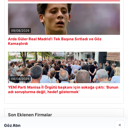
09/08/2026
Arda Güler Real Madrid’i Tek Başına Sırtladı ve Göz
Kamaştırdı
08/08/2026
YENİ Parti Manisa İl Örgütü başkanı için sokağa çıktı: ‘Bunun
adı soruşturma değil, hedef göstermek’
Son Eklenen Firmalar
×
Göz Atın