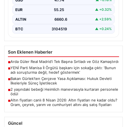
{ “title”: “YENİ Parti Manisa İl Örgütü Başkanı Sokağa
İndikten Sonra Sert Eleştirilerde Bulundu”,…
EUR
55.25
▲ +0.32%
ALTIN
6660.6
▲ +2.59%
BTC
3104519
▲ +0.24%
Son Eklenen Haberler
Arda Güler Real Madrid’i Tek Başına Sırtladı ve Göz Kamaştırdı
■
YENİ Parti Manisa İl Örgütü başkanı için sokağa çıktı: ‘Bunun
■
adı soruşturma değil, hedef göstermek’
Bakan Gürlek’ten Çerçeve Yasa Açıklaması: Hukuk Devleti
■
İlkeleriyle Süreç İşletilecek
2 yaşındaki bebeği Heimlich manevrasıyla kurtaran personele
■
ödül
Altın fiyatları canlı 8 Nisan 2026: Altın fiyatları ne kadar oldu?
■
Gram, çeyrek, yarım ve cumhuriyet altını alış satış fiyatları
Güncel