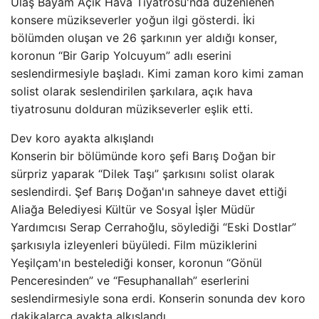
Ulaş Bayam Açık Hava Tiyatrosu'nda düzenlenen
konsere müzikseverler yoğun ilgi gösterdi. İki
bölümden oluşan ve 26 şarkının yer aldığı konser,
koronun “Bir Garip Yolcuyum” adlı eserini
seslendirmesiyle başladı. Kimi zaman koro kimi zaman
solist olarak seslendirilen şarkılara, açık hava
tiyatrosunu dolduran müzikseverler eşlik etti.
Dev koro ayakta alkışlandı
Konserin bir bölümünde koro şefi Barış Doğan bir
sürpriz yaparak “Dilek Taşı” şarkısını solist olarak
seslendirdi. Şef Barış Doğan'ın sahneye davet ettiği
Aliağa Belediyesi Kültür ve Sosyal İşler Müdür
Yardımcısı Serap Cerrahoğlu, söylediği “Eski Dostlar”
şarkısıyla izleyenleri büyüledi. Film müziklerini
Yeşilçam'ın bestelediği konser, koronun “Gönül
Penceresinden” ve “Fesuphanallah” eserlerini
seslendirmesiyle sona erdi. Konserin sonunda dev koro
dakikalarca ayakta alkışlandı.