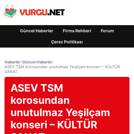
Güncel Haberler
Firma Rehberi
Forum
Çerez Politikası
Haberler
›
Güncel Haberler
›
ASEV TSM korosundan unutulmaz Yeşilçam konseri – KÜLTÜR
SANAT
ASEV TSM
korosundan
unutulmaz Yeşilçam
konseri – KÜLTÜR