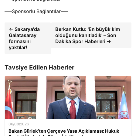
—–Sponsorlu Bağlantılar—–
← Sakarya'da
Berkan Kutlu: 'En büyük kim
Galatasaray
olduğunu kanıtladık' – Son
formasını
Dakika Spor Haberleri →
yaktılar!
Tavsiye Edilen Haberler
06/08/2026
Bakan Gürlek’ten Çerçeve Yasa Açıklaması: Hukuk