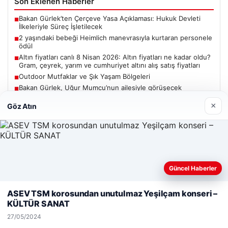
Son Eklenen Haberler
Bakan Gürlek’ten Çerçeve Yasa Açıklaması: Hukuk Devleti
■
İlkeleriyle Süreç İşletilecek
2 yaşındaki bebeği Heimlich manevrasıyla kurtaran personele
■
ödül
Altın fiyatları canlı 8 Nisan 2026: Altın fiyatları ne kadar oldu?
■
Gram, çeyrek, yarım ve cumhuriyet altını alış satış fiyatları
Outdoor Mutfaklar ve Şık Yaşam Bölgeleri
■
Bakan Gürlek, Uğur Mumcu’nun ailesiyle görüşecek
■
×
Göz Atın
Güncel
Güncel Haberler
Web sitemizi nasıl kullandığınızı daha iyi anlayabilmek,
06/08/2026
deneyiminizi kişiselleştirmek ve geliştirmek amacıyla çerezler
ASEV TSM korosundan unutulmaz Yeşilçam konseri –
kullanıyoruz.
Çerez Politikamız
Bakan Gürlek’ten Çerçeve Yasa Açıklaması: Hukuk Devleti
KÜLTÜR SANAT
İlkeleriyle Süreç İşletilecek
Reddet
Kabul Et
27/05/2024