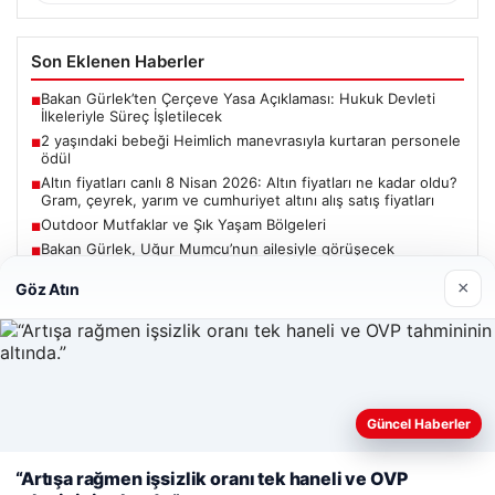
Son Eklenen Haberler
Bakan Gürlek’ten Çerçeve Yasa Açıklaması: Hukuk Devleti
■
İlkeleriyle Süreç İşletilecek
2 yaşındaki bebeği Heimlich manevrasıyla kurtaran personele
■
ödül
Altın fiyatları canlı 8 Nisan 2026: Altın fiyatları ne kadar oldu?
■
Gram, çeyrek, yarım ve cumhuriyet altını alış satış fiyatları
Outdoor Mutfaklar ve Şık Yaşam Bölgeleri
■
Bakan Gürlek, Uğur Mumcu’nun ailesiyle görüşecek
■
×
Göz Atın
Güncel
Güncel Haberler
Web sitemizi nasıl kullandığınızı daha iyi anlayabilmek,
06/08/2026
deneyiminizi kişiselleştirmek ve geliştirmek amacıyla çerezler
“Artışa rağmen işsizlik oranı tek haneli ve OVP
kullanıyoruz.
Çerez Politikamız
Bakan Gürlek’ten Çerçeve Yasa Açıklaması: Hukuk Devleti