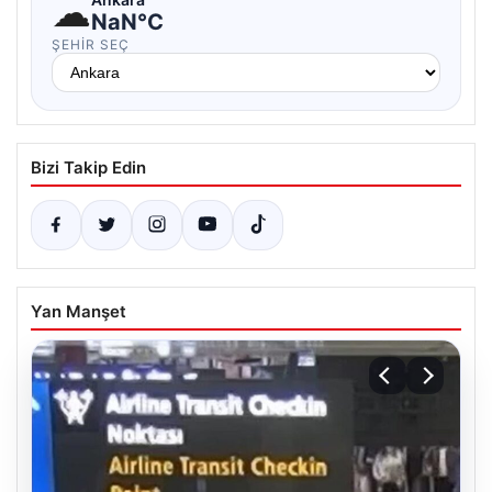
☁
NaN°C
ŞEHIR SEÇ
Bizi Takip Edin
Yan Manşet