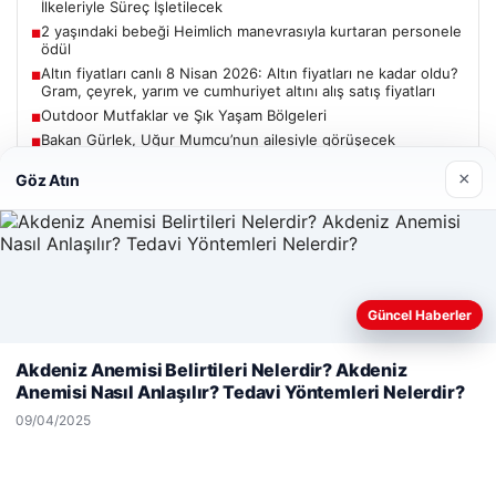
İlkeleriyle Süreç İşletilecek
2 yaşındaki bebeği Heimlich manevrasıyla kurtaran personele
■
ödül
Altın fiyatları canlı 8 Nisan 2026: Altın fiyatları ne kadar oldu?
■
Gram, çeyrek, yarım ve cumhuriyet altını alış satış fiyatları
Outdoor Mutfaklar ve Şık Yaşam Bölgeleri
■
Bakan Gürlek, Uğur Mumcu’nun ailesiyle görüşecek
■
×
Göz Atın
Güncel
Güncel Haberler
Web sitemizi nasıl kullandığınızı daha iyi anlayabilmek,
06/08/2026
deneyiminizi kişiselleştirmek ve geliştirmek amacıyla çerezler
Akdeniz Anemisi Belirtileri Nelerdir? Akdeniz
kullanıyoruz.
Çerez Politikamız
Bakan Gürlek’ten Çerçeve Yasa Açıklaması: Hukuk Devleti
Anemisi Nasıl Anlaşılır? Tedavi Yöntemleri Nelerdir?
İlkeleriyle Süreç İşletilecek
Reddet
Kabul Et
09/04/2025