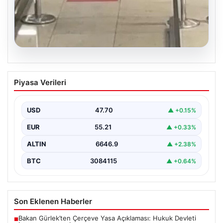
05.08.2026
2 yaşındaki bebeği Heimlich
Piyasa Verileri
manevrasıyla kurtaran personele ödül
{ “title”: “Hayati Anıttaki Kahramanlık: 2 Yaşındaki
Bebeği Heimlich Manevrası ile Kurtaran Havalimanı
USD
47.70
▲ +0.15%
Personeline…
EUR
55.21
▲ +0.33%
ALTIN
6646.9
▲ +2.38%
BTC
3084115
▲ +0.64%
Son Eklenen Haberler
Bakan Gürlek’ten Çerçeve Yasa Açıklaması: Hukuk Devleti
■