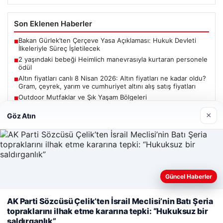
Son Eklenen Haberler
Bakan Gürlek’ten Çerçeve Yasa Açıklaması: Hukuk Devleti
■
İlkeleriyle Süreç İşletilecek
2 yaşındaki bebeği Heimlich manevrasıyla kurtaran personele
■
ödül
Altın fiyatları canlı 8 Nisan 2026: Altın fiyatları ne kadar oldu?
■
Gram, çeyrek, yarım ve cumhuriyet altını alış satış fiyatları
Outdoor Mutfaklar ve Şık Yaşam Bölgeleri
■
Bakan Gürlek, Uğur Mumcu’nun ailesiyle görüşecek
■
×
Göz Atın
Güncel
Güncel Haberler
Web sitemizi nasıl kullandığınızı daha iyi anlayabilmek,
AK Parti Sözcüsü Çelik’ten İsrail Meclisi’nin Batı Şeria
06/08/2026
deneyiminizi kişiselleştirmek ve geliştirmek amacıyla çerezler
topraklarını ilhak etme kararına tepki: “Hukuksuz bir
kullanıyoruz.
Çerez Politikamız
Bakan Gürlek’ten Çerçeve Yasa Açıklaması: Hukuk Devleti
saldırganlık”
İlkeleriyle Süreç İşletilecek