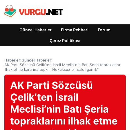
Güncel Haberler
Firma Rehberi
Forum
Çerez Politikası
Haberler
›
Güncel Haberler
›
AK Parti Sözcüsü Çelik’ten İsrail Meclisi’nin Batı Şeria topraklarını
ilhak etme kararına tepki: “Hukuksuz bir saldırganlık”
AK Parti Sözcüsü
Çelik’ten İsrail
Meclisi’nin Batı Şeria
topraklarını ilhak etme