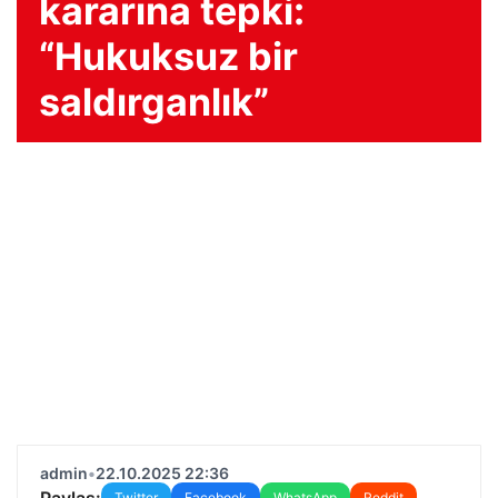
kararına tepki:
“Hukuksuz bir
saldırganlık”
admin
•
22.10.2025 22:36
Paylaş:
Twitter
Facebook
WhatsApp
Reddit