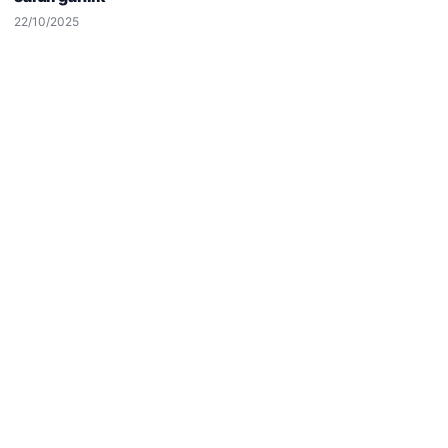
Reddet
Kabul Et
22/10/2025
05/08/2026
2 yaşındaki bebeği Heimlich manevrasıyla kurtaran
personele ödül
Son Eklenen Firmalar