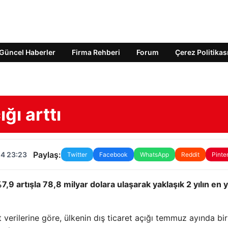
Güncel Haberler
Firma Rehberi
Forum
Çerez Politikas
ğı arttı
Paylaş:
24 23:23
Twitter
Facebook
WhatsApp
Reddit
Pinte
7,9 artışla 78,8 milyar dolara ulaşarak yaklaşık 2 yılın en
 verilerine göre, ülkenin dış ticaret açığı temmuz ayında bir