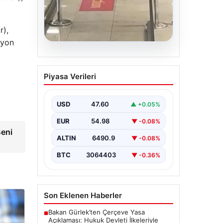
r),
lyon
05.08.2026
2 yaşındaki bebeği
Piyasa Verileri
Heimlich manevrasıyla
kurtaran personele ödül
USD
47.60
▲ +0.05%
{ “title”: “Hayati Anıttaki
Kahramanlık: 2 Yaşındaki Bebeği
EUR
54.98
▼ -0.08%
Heimlich Manevrası ile Kurtaran
Havalimanı Personeline…
Beni
ALTIN
6490.9
▼ -0.08%
BTC
3064403
▼ -0.36%
Son Eklenen Haberler
Bakan Gürlek’ten Çerçeve Yasa
■
Açıklaması: Hukuk Devleti İlkeleriyle