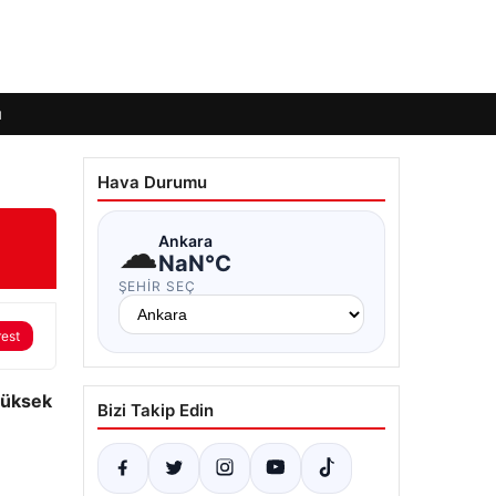
ı
Hava Durumu
☁
Ankara
NaN°C
ŞEHIR SEÇ
rest
 yüksek
Bizi Takip Edin