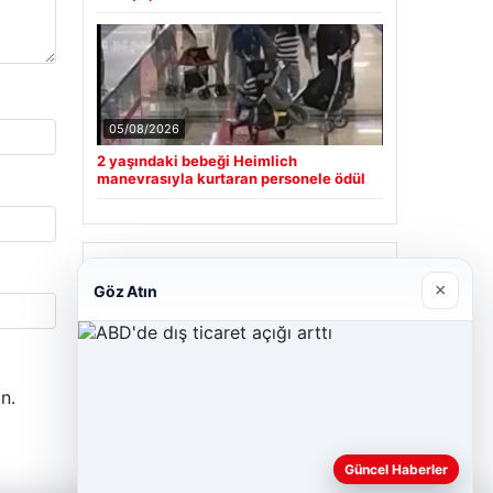
05/08/2026
2 yaşındaki bebeği Heimlich
manevrasıyla kurtaran personele ödül
Son Eklenen Firmalar
×
Göz Atın
Hastaş Beton
26/05/2026
n.
Güncel Haberler