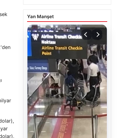
ksek
Yan Manşet
2'den
ı
ilyar
dolar),
lyar
dolar),