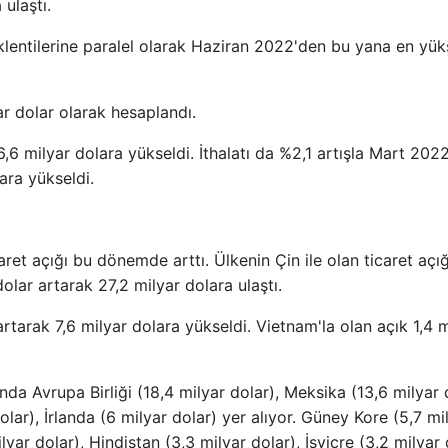
ulaştı.
lentilerine paralel olarak Haziran 2022'den bu yana en yü
ar dolar olarak hesaplandı.
,6 milyar dolara yükseldi. İthalatı da %2,1 artışla Mart 202
ara yükseldi.
caret açığı bu dönemde arttı. Ülkenin Çin ile olan ticaret açığ
lar artarak 27,2 milyar dolara ulaştı.
rtarak 7,6 milyar dolara yükseldi. Vietnam'la olan açık 1,4 m
ında Avrupa Birliği (18,4 milyar dolar), Meksika (13,6 milyar 
lar), İrlanda (6 milyar dolar) yer alıyor. Güney Kore (5,7 mi
lyar dolar), Hindistan (3,3 milyar dolar), İsviçre (3,2 milyar 