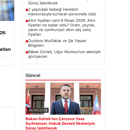
Süreç İşletilecek
2 yaşındaki bebeği Heimlich
■
manevrasıyla kurtaran personele ödül
Altın fiyatları canlı 8 Nisan 2026: Altın
■
fiyatları ne kadar oldu? Gram, çeyrek,
yarım ve cumhuriyet altını alış satış
026:
fiyatları
Outdoor Mutfaklar ve Şık Yaşam
■
Bölgeleri
atları
Bakan Gürlek, Uğur Mumcu’nun ailesiyle
■
görüşecek
Güncel
06/08/2026
Bakan Gürlek’ten Çerçeve Yasa
Açıklaması: Hukuk Devleti İlkeleriyle
Süreç İşletilecek