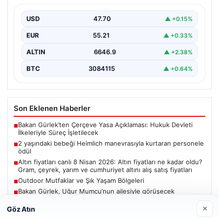
{ “title”: “Hayati Anıttaki Kahramanlık: 2 Yaşındaki
Bebeği Heimlich Manevrası ile Kurtaran Havalimanı
USD
47.70
▲ +0.15%
Personeline…
EUR
55.21
▲ +0.33%
ALTIN
6646.9
▲ +2.38%
BTC
3084115
▲ +0.64%
Son Eklenen Haberler
Bakan Gürlek’ten Çerçeve Yasa Açıklaması: Hukuk Devleti
■
İlkeleriyle Süreç İşletilecek
2 yaşındaki bebeği Heimlich manevrasıyla kurtaran personele
■
ödül
Altın fiyatları canlı 8 Nisan 2026: Altın fiyatları ne kadar oldu?
■
Gram, çeyrek, yarım ve cumhuriyet altını alış satış fiyatları
Outdoor Mutfaklar ve Şık Yaşam Bölgeleri
■
Bakan Gürlek, Uğur Mumcu’nun ailesiyle görüşecek
■
×
Göz Atın