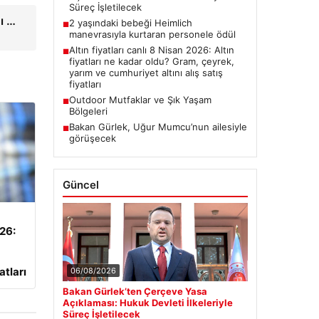
Süreç İşletilecek
ı …
2 yaşındaki bebeği Heimlich
■
manevrasıyla kurtaran personele ödül
Altın fiyatları canlı 8 Nisan 2026: Altın
■
fiyatları ne kadar oldu? Gram, çeyrek,
yarım ve cumhuriyet altını alış satış
fiyatları
Outdoor Mutfaklar ve Şık Yaşam
■
Bölgeleri
Bakan Gürlek, Uğur Mumcu’nun ailesiyle
■
görüşecek
Güncel
026:
atları
06/08/2026
Bakan Gürlek’ten Çerçeve Yasa
Açıklaması: Hukuk Devleti İlkeleriyle
Süreç İşletilecek