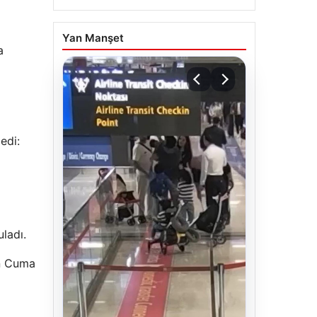
Yan Manşet
a
edi:
ladı.
en Cuma