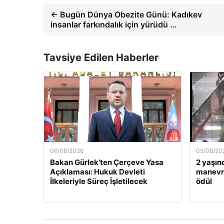
← Bugün Dünya Obezite Günü: Kadıkev
insanlar farkındalık için yürüdü …
Tavsiye Edilen Haberler
06/08/2026
05/08/20
Bakan Gürlek’ten Çerçeve Yasa
2 yaşın
Açıklaması: Hukuk Devleti
manevra
İlkeleriyle Süreç İşletilecek
ödül