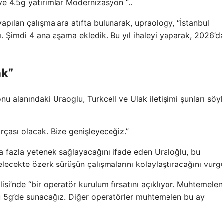
 ve 4.5g yatırımlar Modernizasyon “..
pılan çalışmalara atıfta bulunarak, upraology, “İstanbul
ı. Şimdi 4 ana aşama ekledik. Bu yıl ihaleyi yaparak, 2026’d
ak”
u alanındaki Uraoglu, Turkcell ve Ulak iletişimi şunları söyl
arçası olacak. Bize genişleyeceğiz.”
ha fazla yetenek sağlayacağını ifade eden Uraloğlu, bu
ecekte özerk sürüşün çalışmalarını kolaylaştıracağını vurgu
isi’nde “bir operatör kurulum fırsatını açıklıyor. Muhtemel
 5g’de sunacağız. Diğer operatörler muhtemelen bu ay