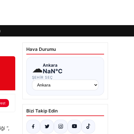
ı
Hava Durumu
☁
Ankara
NaN°C
ŞEHIR SEÇ
rest
Bizi Takip Edin
ği “,