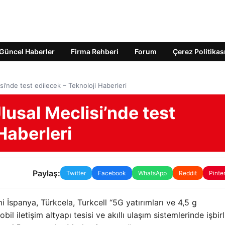
Güncel Haberler
Firma Rehberi
Forum
Çerez Politikas
si’nde test edilecek – Teknoloji Haberleri
lusal Meclisi’nde test
Haberleri
Paylaş:
Twitter
Facebook
WhatsApp
Reddit
Pinte
i İspanya, Türkcela, Turkcell “5G yatırımları ve 4,5 g
l iletişim altyapı tesisi ve akıllı ulaşım sistemlerinde işbirli