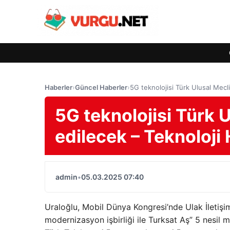
Haberler
›
Güncel Haberler
›
5G teknolojisi Türk Ulusal Mecli
5G teknolojisi Türk U
edilecek – Teknoloji 
admin
•
05.03.2025 07:40
Uraloğlu, Mobil Dünya Kongresi’nde Ulak İletişim
modernizasyon işbirliği ile Turksat Aş” 5 nesil mobi