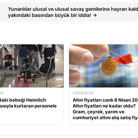
Yunanlılar ulusal ve ulusal savaş gemilerine hayran kald
yakındaki basından büyük bir iddia! →
26
05/08/2026
daki bebeği Heimlich
Altın fiyatları canlı 8 Nisan 2
sıyla kurtaran personele
Altın fiyatları ne kadar oldu?
Gram, çeyrek, yarım ve
cumhuriyet altını alış satış fiy